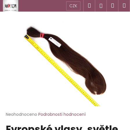
K
Přejít
Hledat
Náku
M
Přihlášen
CZK
na
o
obsah
Zpět
Zpět
košík
š
í
C
k
o
p
o
t
ř
e
b
u
j
e
t
Průměrné
Neohodnoceno
Podrobnosti hodnocení
hodnocení
e
Evropské vlasy, světle
produktu
n