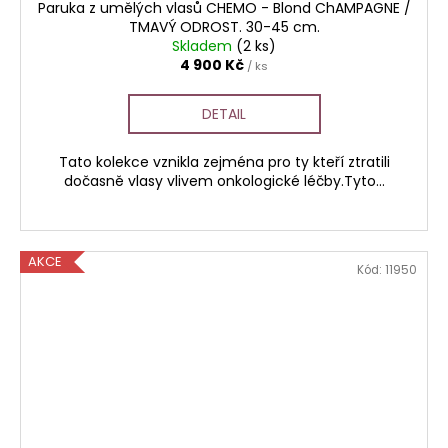
Paruka z umělých vlasů CHEMO - Blond ChAMPAGNE /
TMAVÝ ODROST. 30-45 cm.
Skladem
(2 ks)
4 900 Kč
/ ks
DETAIL
Tato kolekce vznikla zejména pro ty kteří ztratili
dočasně vlasy vlivem onkologické léčby.Tyto...
AKCE
Kód:
11950