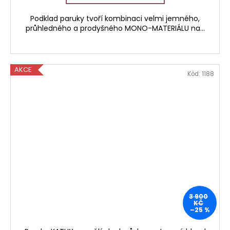
Podklad paruky tvoří kombinaci velmi jemného,
průhledného a prodyšného MONO-MATERIÁLU na...
AKCE
Kód:
1188
3 900
KČ
–25 %