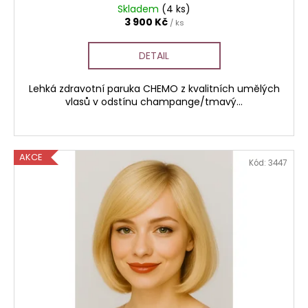
Skladem
(4 ks)
3 900 Kč
/ ks
DETAIL
Lehká zdravotní paruka CHEMO z kvalitních umělých
vlasů v odstínu champange/tmavý...
AKCE
Kód:
3447