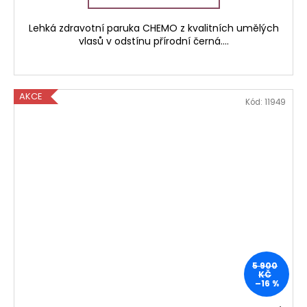
Lehká zdravotní paruka CHEMO z kvalitních umělých
vlasů v odstínu přírodní černá....
AKCE
Kód:
11949
5 900
KČ
–16 %