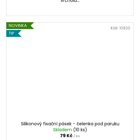
vrcholu...
NOVINKA
Kód:
10920
TIP
Silikonový fixační pásek - čelenka pod paruku
Skladem
(10 ks)
79 Kč
/ ks