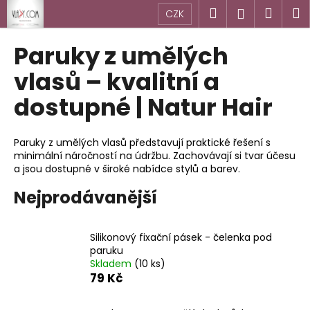
K
Přejít
Hledat
Náku
M
Přihlášen
CZK
na
o
obsah
Zpět
Zpět
košík
š
Paruky z umělých
í
C
vlasů – kvalitní a
k
o
dostupné | Natur Hair
p
o
Paruky z umělých vlasů představují praktické řešení s
t
minimální náročností na údržbu. Zachovávají si tvar účesu
ř
a jsou dostupné v široké nabídce stylů a barev.
e
Nejprodávanější
b
u
j
Silikonový fixační pásek - čelenka pod
paruku
e
Skladem
(10 ks)
t
79 Kč
e
n