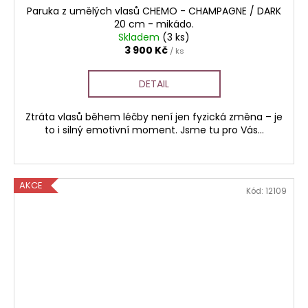
Paruka z umělých vlasů CHEMO - CHAMPAGNE / DARK
20 cm - mikádo.
Skladem
(3 ks)
3 900 Kč
/ ks
DETAIL
Ztráta vlasů během léčby není jen fyzická změna – je
to i silný emotivní moment. Jsme tu pro Vás...
AKCE
Kód:
12109