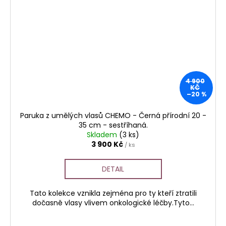
4 900
KČ
–20 %
Paruka z umělých vlasů CHEMO - Černá přírodní 20 -
35 cm - sestříhaná.
Skladem
(3 ks)
3 900 Kč
/ ks
DETAIL
Tato kolekce vznikla zejména pro ty kteří ztratili
dočasně vlasy vlivem onkologické léčby.Tyto...