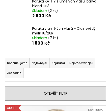
Paruka KATHY z umělých vlasů, barva
a
blond DB3.
Skladem
(2 ks)
j
2 900 Kč
í
t
Paruka z umělých vlasů - Clair světlý
?
melír 18/26R
Skladem
(7 ks)
1 800 Kč
Ř
HLEDAT
a
Doporučujeme
Nejlevnější
Nejdražší
Nejprodávanější
z
Abecedně
e
D
n
o
í
p
OTEVŘÍT FILTR
o
p
r
r
u
V
o
AKCE
Kód:
10627