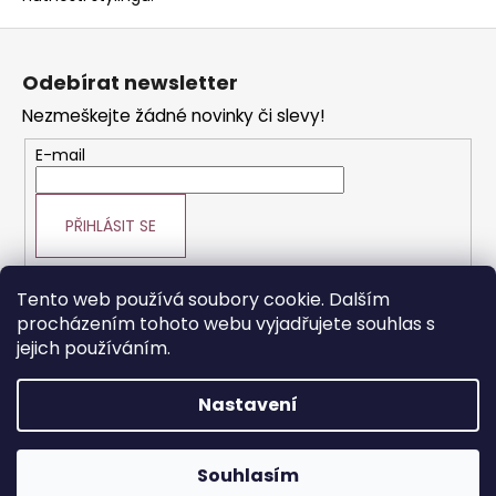
c
Z
í
p
á
Odebírat newsletter
r
p
v
Nezmeškejte žádné novinky či slevy!
a
k
t
E-mail
y
í
v
ý
PŘIHLÁSIT SE
p
i
s
Tento web používá soubory cookie. Dalším
u
procházením tohoto webu vyjadřujete souhlas s
Prodej vlasové kosmetiky
Vše o vlasech
jejich používáním.
Výroba paruk a prodlužování vlasů
Nastavení
Vytvořil Shoptet
Souhlasím
Copyright 2026
VLASY.COM
. Všechna práva vyhrazena.