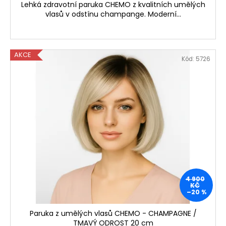
Lehká zdravotní paruka CHEMO z kvalitních umělých
vlasů v odstínu champange. Moderní...
AKCE
Kód:
5726
4 900
KČ
–20 %
Paruka z umělých vlasů CHEMO - CHAMPAGNE /
TMAVÝ ODROST 20 cm