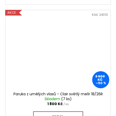
AKCE
Kód:
24010
3 600
KČ
–50 %
Paruka z umělých vlasů - Clair světlý melír 18/26R
Skladem
(7 ks)
1 800 Kč
/ ks