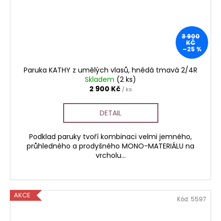
3 900
KČ
–25 %
Paruka KATHY z umělých vlasů, hnědá tmavá 2/4R
Skladem
(2 ks)
2 900 Kč
/ ks
DETAIL
Podklad paruky tvoří kombinaci velmi jemného,
průhledného a prodyšného MONO-MATERIÁLU na
vrcholu...
AKCE
Kód:
5597