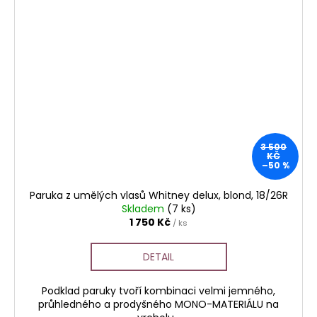
3 500
KČ
–50 %
Paruka z umělých vlasů Whitney delux, blond, 18/26R
Skladem
(7 ks)
1 750 Kč
/ ks
DETAIL
Podklad paruky tvoří kombinaci velmi jemného,
průhledného a prodyšného MONO-MATERIÁLU na