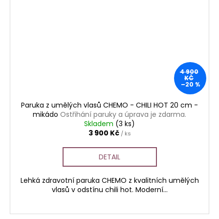
4 900
KČ
–20 %
Paruka z umělých vlasů CHEMO - CHILI HOT 20 cm -
mikádo
Ostřihání paruky a úprava je zdarma.
Skladem
(3 ks)
3 900 Kč
/ ks
DETAIL
Lehká zdravotní paruka CHEMO z kvalitních umělých
vlasů v odstínu chili hot. Moderní...