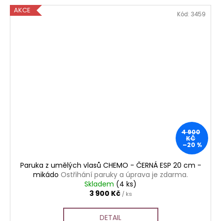
AKCE
Kód:
3459
4 900
KČ
–20 %
Paruka z umělých vlasů CHEMO - ČERNÁ ESP 20 cm -
mikádo
Ostřihání paruky a úprava je zdarma.
Skladem
(4 ks)
3 900 Kč
/ ks
DETAIL