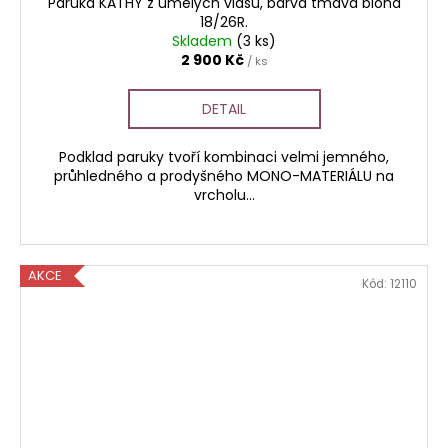
Paruka KATHY z umělých vlasů, barva tmavá blond
18/26R.
Skladem
(3 ks)
2 900 Kč
/ ks
DETAIL
Podklad paruky tvoří kombinaci velmi jemného,
průhledného a prodyšného MONO-MATERIÁLU na
vrcholu...
AKCE
Kód:
12110