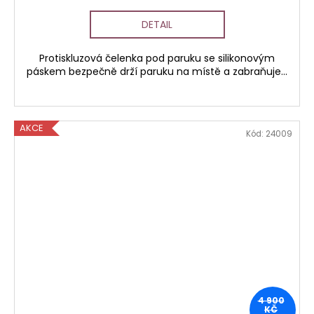
DETAIL
Protiskluzová čelenka pod paruku se silikonovým
páskem bezpečně drží paruku na místě a zabraňuje...
AKCE
Kód:
24009
4 900
KČ