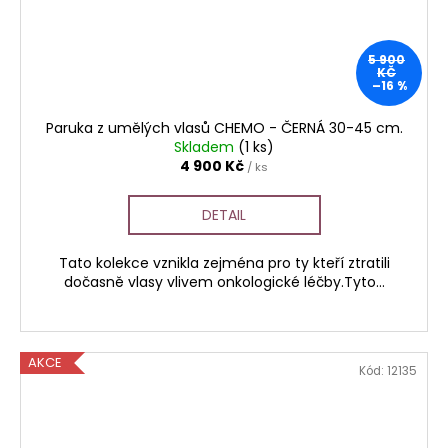
5 900
KČ
–16 %
Paruka z umělých vlasů CHEMO - ČERNÁ 30-45 cm.
Skladem
(1 ks)
4 900 Kč
/ ks
DETAIL
Tato kolekce vznikla zejména pro ty kteří ztratili
dočasně vlasy vlivem onkologické léčby.Tyto...
AKCE
Kód:
12135