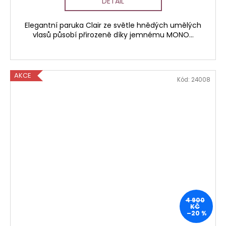
DETAIL
Elegantní paruka Clair ze světle hnědých umělých
vlasů působí přirozeně díky jemnému MONO...
AKCE
Kód:
24008
4 900
KČ
–20 %