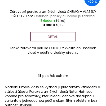
–20 %
Zdravotní paruka z umělých vlasů CHEMO - VLAŠSKÝ
OŘECH 20 cm
Ostřihání paruky a úprava je zdarma.
Skladem
(6 ks)
3 900 Kč
/ ks
DETAIL
Lehká zdravotní paruka CHEMO z kvalitních umělých
vlasů v odstínu vlašský ořech....
18
položek celkem
O
v
Moderní umělé vlasy se vyznačují přirozeným vzhledem a
l
stálostí účesu. Paruky z umělých vlasů Natur Hair jsou
á
vhodné pro zákazníky, kteří hledají cenově dostupnou
d
variantu s jednoduchou péčí a okamžitým efektem bez
a
nutnosti stylingu.