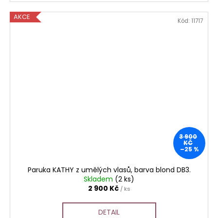
AKCE
Kód:
11717
3 900
KČ
–25 %
Paruka KATHY z umělých vlasů, barva blond DB3.
Skladem
(2 ks)
2 900 Kč
/ ks
DETAIL