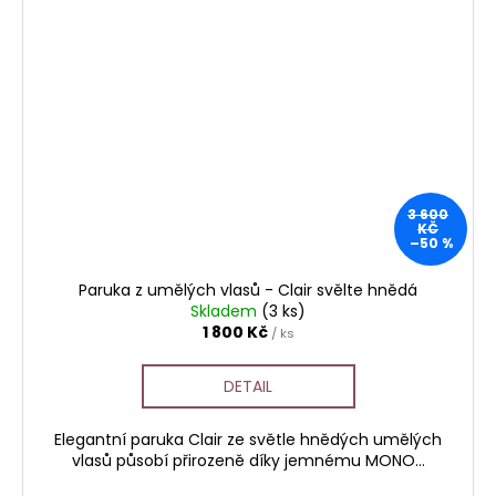
3 600
KČ
–50 %
Paruka z umělých vlasů - Clair svělte hnědá
Skladem
(3 ks)
1 800 Kč
/ ks
DETAIL
Elegantní paruka Clair ze světle hnědých umělých
vlasů působí přirozeně díky jemnému MONO...