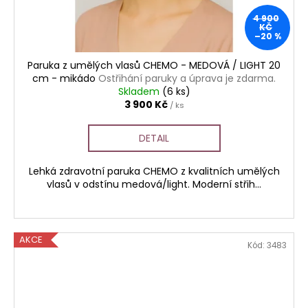
4 900
KČ
–20 %
Paruka z umělých vlasů CHEMO - MEDOVÁ / LIGHT 20
cm - mikádo
Ostřihání paruky a úprava je zdarma.
Skladem
(6 ks)
3 900 Kč
/ ks
DETAIL
Lehká zdravotní paruka CHEMO z kvalitních umělých
vlasů v odstínu medová/light. Moderní střih...
AKCE
Kód:
3483