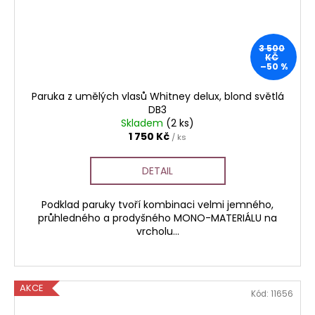
3 500
KČ
–50 %
Paruka z umělých vlasů Whitney delux, blond světlá
DB3
Skladem
(2 ks)
1 750 Kč
/ ks
DETAIL
Podklad paruky tvoří kombinaci velmi jemného,
průhledného a prodyšného MONO-MATERIÁLU na
vrcholu...
AKCE
Kód:
11656