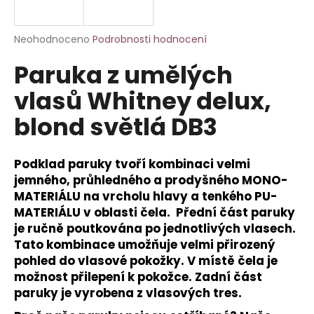
a
j
Průměrné
Neohodnoceno
Podrobnosti hodnocení
í
hodnocení
Paruka z umělých
produktu
t
je
?
vlasů Whitney delux,
0,0
z
blond světlá DB3
5
hvězdiček.
Podklad paruky tvoří kombinaci velmi
HLEDAT
jemného, průhledného a prodyšného MONO-
MATERIÁLU na vrcholu hlavy a tenkého PU-
MATERIÁLU v oblasti čela. Přední část paruky
D
je ručně poutkována po jednotlivých vlasech.
o
Tato kombinace umožňuje velmi přirozený
p
pohled do vlasové pokožky. V místě čela je
o
možnost přilepení k pokožce. Zadní část
r
paruky je vyrobena z vlasových tres.
u