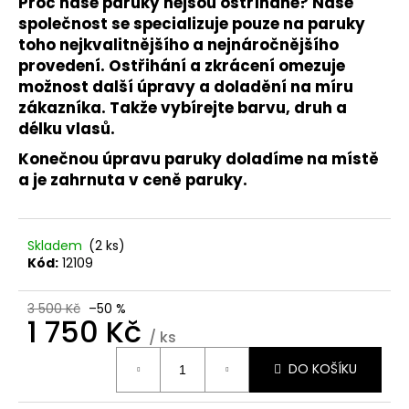
č
Proč naše paruky nejsou ostříhané?
Naše
u
společnost se specializuje pouze na paruky
j
toho nejkvalitnějšího a nejnáročnějšího
e
provedení. Ostřihání a zkrácení omezuje
m
možnost další úpravy a doladění na míru
e
zákazníka. Takže vybírejte barvu, druh a
délku vlasů.
SUPER
Konečnou úpravu paruky doladíme na místě
TAPE
a je zahrnuta v ceně paruky.
–
12
ŠTÍTKŮ
NA
Skladem
(2 ks)
PRODLOUŽENÍ
Kód:
12109
VLASŮ
|
VLASY.COM
3 500 Kč
–50 %
39
1 750 Kč
Kč
/ ks
Původně:
Měrná
69
DO KOŠÍKU
cena:
Kč