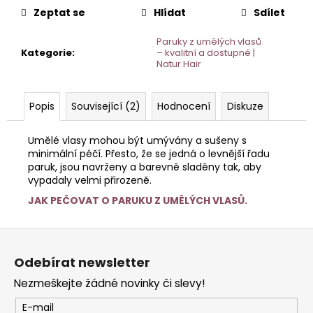
Zeptat se
Hlídat
Sdílet
Paruky z umělých vlasů
Kategorie
:
– kvalitní a dostupné |
Natur Hair
Popis
Související (2)
Hodnocení
Diskuze
Umělé vlasy mohou být umývány a sušeny s
minimální péčí. Přesto, že se jedná o levnější řadu
paruk, jsou navrženy a barevně sladěny tak, aby
vypadaly velmi přirozeně.
JAK PEČOVAT O PARUKU Z UMĚLÝCH VLASŮ.
Z
á
Odebírat newsletter
p
Nezmeškejte žádné novinky či slevy!
a
t
E-mail