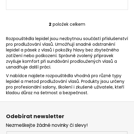
2
položek celkem
O
v
Rozpouštědla lepidel jsou nezbytnou součástí příslušenství
l
pro prodlužování vlasů. Umožňují snadné odstranění
á
lepidel a pásek z vlasů i pokožky hlavy bez zbytečného
d
zatížení nebo poškození. Správně zvolený přípravek
a
zvyšuje komfort při sundávání prodloužených vlasů a
c
usnadňuje další práci.
í
V nabídce najdete rozpouštědla vhodná pro různé typy
p
lepidel a metod prodlužování vlasů. Produkty jsou určeny
r
pro profesionální salony, školení i zkušené uživatele, kteří
v
kladou důraz na šetrnost a bezpečnost.
k
Z
y
á
v
Odebírat newsletter
ý
p
p
Nezmeškejte žádné novinky či slevy!
a
i