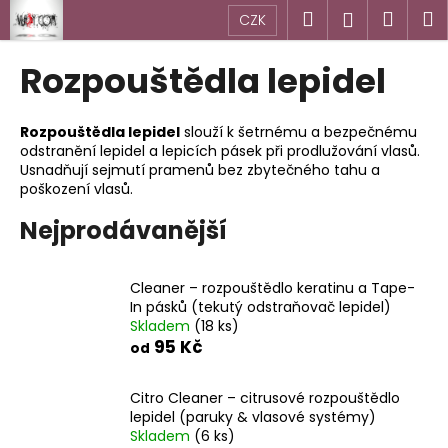
K
Přejít
Hledat
Náku
M
Přihlášen
CZK
na
o
obsah
Zpět
Zpět
košík
š
Rozpouštědla lepidel
í
C
k
o
Rozpouštědla lepidel
slouží k šetrnému a bezpečnému
odstranění lepidel a lepicích pásek při prodlužování vlasů.
p
Usnadňují sejmutí pramenů bez zbytečného tahu a
o
poškození vlasů.
t
Nejprodávanější
ř
e
b
Cleaner – rozpouštědlo keratinu a Tape-
In pásků (tekutý odstraňovač lepidel)
u
Skladem
(18 ks)
j
95 Kč
od
e
t
Citro Cleaner – citrusové rozpouštědlo
e
lepidel (paruky & vlasové systémy)
Skladem
(6 ks)
n