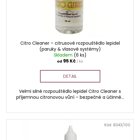
č
o
u
d
j
u
e
k
m
t
e
ů
Citro Cleaner – citrusové rozpouštědlo lepidel
(paruky & vlasové systémy)
CLEANER
Skladem
(6 ks)
–
95 Kč
od
/ ks
ROZPOUŠTĚDLO
KERATINU
A
DETAIL
TAPE-
IN
PÁSKŮ
Velmi silné rozpouštědlo lepidel Citro Cleaner s
(TEKUTÝ
příjemnou citronovou vůní – bezpečné a účinné...
ODSTRAŇOVAČ
LEPIDEL)
95
Kč
Kód:
8343/100