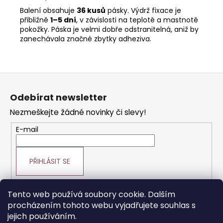
Balení obsahuje
36 kusů
pásky. Výdrž fixace je
přibližně
1–5 dní
, v závislosti na teplotě a mastnotě
pokožky. Páska je velmi dobře odstranitelná, aniž by
zanechávala značné zbytky adheziva.
Z
á
Odebírat newsletter
p
Nezmeškejte žádné novinky či slevy!
a
t
E-mail
í
PŘIHLÁSIT SE
Tento web používá soubory cookie. Dalším
procházením tohoto webu vyjadřujete souhlas s
Prodej vlasové kosmetiky
Vše o vlasech
jejich používáním.