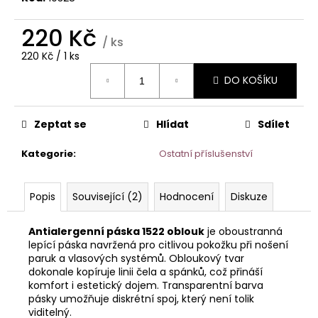
č
u
220 Kč
j
/ ks
e
Měrná
220 Kč / 1 ks
m
cena:
e
DO KOŠÍKU
DUO
Zeptat se
Hlídat
Sdílet
TAC
–
Kategorie
:
Ostatní příslušenství
MÍRNÉ
OBLOUKOVÉ
LEPÍCÍ
PÁSKY
Popis
Související (2)
Hodnocení
Diskuze
NA
PARUKY
A
Antialergenní páska 1522 oblouk
je oboustranná
VLASOVÉ
lepící páska navržená pro citlivou pokožku při nošení
SYSTÉMY
paruk a vlasových systémů. Obloukový tvar
dokonale kopíruje linii čela a spánků, což přináší
125
Kč
komfort i estetický dojem. Transparentní barva
pásky umožňuje diskrétní spoj, který není tolik
viditelný.