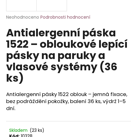
a
j
Průměrné
Neohodnoceno
Podrobnosti hodnocení
í
hodnocení
Antialergenní páska
produktu
t
je
?
1522 – obloukové lepící
0,0
z
pásky na paruky a
5
hvězdiček.
vlasové systémy (36
HLEDAT
ks)
Antialergenní pásky 1522 oblouk – jemná fixace,
D
bez podráždění pokožky, balení 36 ks, výdrž 1–5
o
dní.
p
o
r
u
Skladem
(23 ks)
Kód:
10328