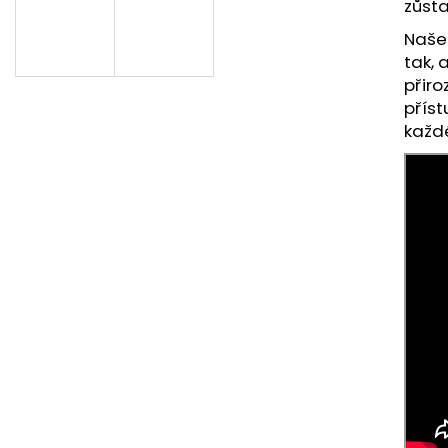
PRODLOUŽENÍ VLASŮ | VLASY.COM
PÁSKY NA PARUK
zůst
39 Kč
125 Kč
Naše 
Původně:
69 Kč
tak, 
přiro
příst
každ