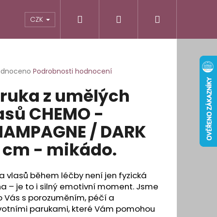
Hledat
Přihlášení
Nákupní
odnocení obchodu
Informace pro vás
CZK
košík
rné
odnoceno
Podrobnosti hodnocení
cení
ruka z umělých
ktu
asů CHEMO -
AMPAGNE / DARK
ček.
 cm - mikádo.
a vlasů během léčby není jen fyzická
 – je to i silný emotivní moment. Jsme
o Vás s porozuměním, péčí a
votními parukami, které Vám pomohou
É OBLOUKOVÉ LEPÍCÍ