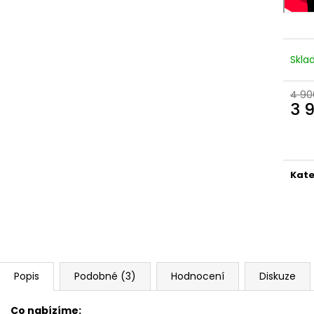
Skl
4 90
3 
Měr
cena
Kate
Popis
Podobné (3)
Hodnocení
Diskuze
Co nabízíme: