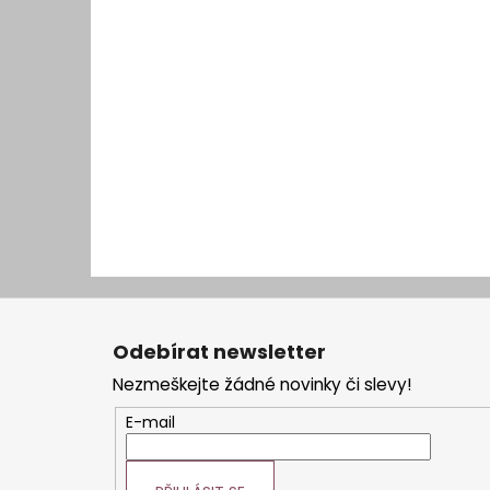
Z
á
Odebírat newsletter
p
Nezmeškejte žádné novinky či slevy!
a
t
E-mail
í