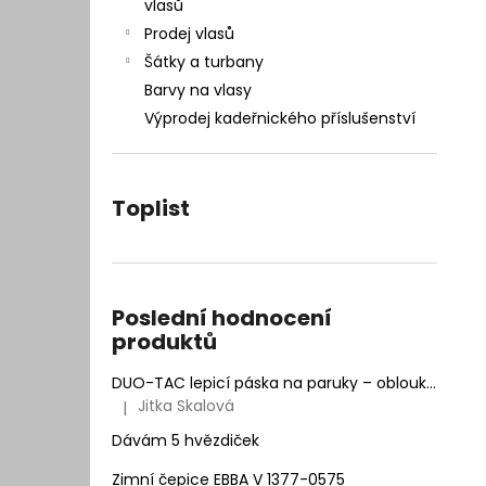
– INTEGRACE VLASŮ 25 × 20 CM
vlasů
l
7 400 Kč
Prodej vlasů
Původně:
9 990 Kč
Šátky a turbany
Barvy na vlasy
Výprodej kadeřnického příslušenství
Toplist
Poslední hodnocení
produktů
DUO-TAC lepicí páska na paruky – oblouk | Natur Hair
Jitka Skalová
|
Hodnocení produktu je 5 z 5 hvězdiček.
Dávám 5 hvězdiček
Zimní čepice EBBA V 1377-0575