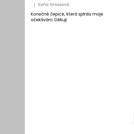
Soňa Grossová
|
Hodnocení produktu je 5 z 5 hvězdiček.
Konečně čepice, která splnila moje
očekávání. Děkuji.