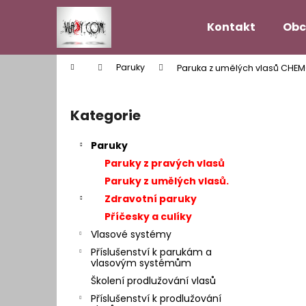
K
Přejít
na
o
Kontakt
Obc
obsah
Zpět
Zpět
š
do
do
í
Domů
Paruky
Paruka z umělých vlasů CHE
k
obchodu
obchodu
P
o
Kategorie
Přeskočit
s
kategorie
t
Paruky
r
Paruky z pravých vlasů
a
Paruky z umělých vlasů.
n
Zdravotní paruky
n
Příčesky a culíky
í
Vlasové systémy
p
Příslušenství k parukám a
a
vlasovým systémům
n
Školení prodlužování vlasů
VLASOVÝ SYSTÉM MODEL HOLLYWOOD
e
Příslušenství k prodlužování