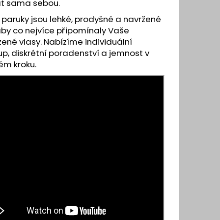
Y A VLASOVÉ SYSTÉMY
at sama sebou.
paruky jsou lehké, prodyšné a navržené
aby co nejvíce připomínaly Vaše
zené vlasy. Nabízíme individuální
up, diskrétní poradenství a jemnost v
ém kroku.