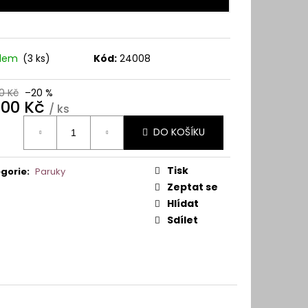
adem
(3 ks)
Kód:
24008
0 Kč
–20 %
900 Kč
/ ks
ná
DO KOŠÍKU
:
Tisk
gorie
:
Paruky
Zeptat se
Hlídat
Sdílet