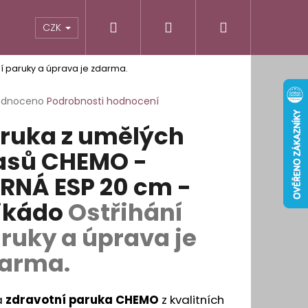
Hledat
Přihlášení
Nákupní
odnocení obchodu
Informace pro vás
CZK
í paruky a úprava je zdarma.
košík
rné
odnoceno
Podrobnosti hodnocení
cení
ruka z umělých
ktu
asů CHEMO -
RNÁ ESP 20 cm -
ček.
ikádo
Ostřihání
ruky a úprava je
arma.
É OBLOUKOVÉ LEPÍCÍ
á
zdravotní paruka CHEMO
z kvalitních