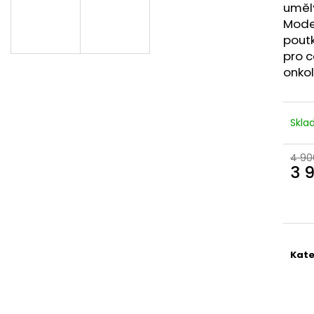
PRODLOUŽENÍ VLASŮ | VLASY.COM
PÁSKY NA PARUK
umělý
39 Kč
125 Kč
Moder
Původně:
69 Kč
pout
pro c
onkol
Skl
4 90
3 
Měr
cena
Kate