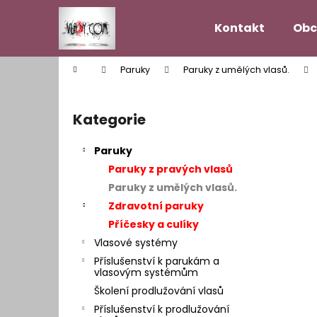
K
Přejít
na
o
Kontakt
Obc
obsah
Zpět
Zpět
š
do
do
í
Domů
Paruky
Paruky z umělých vlasů.
k
obchodu
obchodu
P
o
Kategorie
Přeskočit
s
kategorie
t
Paruky
r
Paruky z pravých vlasů
a
Paruky z umělých vlasů.
n
Zdravotní paruky
n
Příčesky a culíky
í
Vlasové systémy
p
Příslušenství k parukám a
a
vlasovým systémům
n
Školení prodlužování vlasů
VLASOVÝ SYSTÉM MODEL HOLLYWOOD
e
Příslušenství k prodlužování