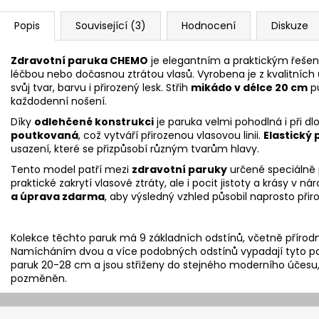
Popis
Související (3)
Hodnocení
Diskuze
Zdravotní paruka CHEMO
je elegantním a praktickým řešen
léčbou nebo dočasnou ztrátou vlasů. Vyrobena je z kvalitních
svůj tvar, barvu i přirozený lesk. Střih
mikádo v délce 20 cm
p
každodenní nošení.
Díky
odlehčené konstrukci
je paruka velmi pohodlná i při d
poutkovaná
, což vytváří přirozenou vlasovou linii.
Elastický
usazení, které se přizpůsobí různým tvarům hlavy.
Tento model patří mezi
zdravotní paruky
určené speciálně
praktické zakrytí vlasové ztráty, ale i pocit jistoty a krásy v 
a úprava zdarma
, aby výsledný vzhled působil naprosto při
Kolekce těchto paruk má 9 základních odstínů, včetně přírod
Namícháním dvou a více podobných odstínů vypadají tyto paru
paruk 20-28 cm a jsou střiženy do stejného moderního účesu, 
pozměněn.