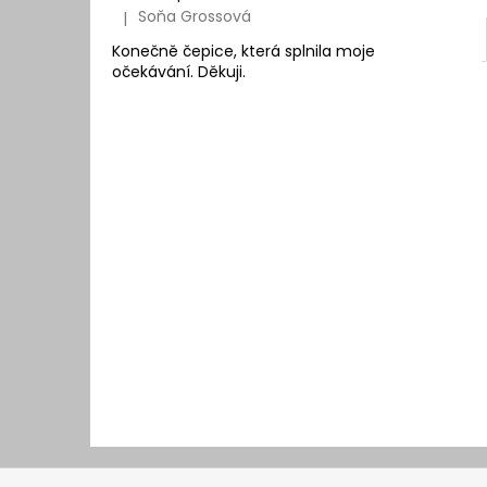
Soňa Grossová
|
Hodnocení produktu je 5 z 5 hvězdiček.
Konečně čepice, která splnila moje
očekávání. Děkuji.
Z