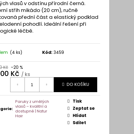
Y A VLASOVÉ SYSTÉMY
ch vlasů v odstínu přírodní černá.
ní střih mikádo (20 cm), ručně
kovaná přední část a elastický podklad
elodenní pohodlí. Ideální řešení při
ogické léčbě.
adem
(4 ks)
Kód:
3459
0 Kč
–20 %
900 Kč
/ ks
ná
DO KOŠÍKU
:
Tisk
Paruky z umělých
vlasů – kvalitní a
Zeptat se
gorie
:
dostupné | Natur
Hlídat
Hair
Sdílet