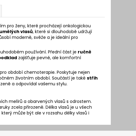
ím pro ženy, které procházejí onkologickou
umělých vlasů
, které si dlouhodobě udržují
ůsobí moderně, svěže a je ideální pro
louhodobém používání. Přední část je
ručně
 podklad
zajišťuje pevné, ale komfortní
 pro období chemoterapie. Poskytuje nejen
náročném životním období. Součástí je také
střih
rozeně a odpovídal vašemu stylu.
ních melírů a obarvených vlasů s odrostem.
ky zcela přirozeně. Délka vlasů je u všech
který může být ale v rozsahu délky vlasů i