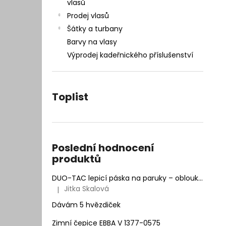
– INTEGRACE VLASŮ 25 × 20 CM
vlasů
l
7 400 Kč
Prodej vlasů
Původně:
9 990 Kč
Šátky a turbany
Barvy na vlasy
Výprodej kadeřnického příslušenství
Toplist
Poslední hodnocení
produktů
DUO-TAC lepicí páska na paruky – oblouk | Natur Hair
Jitka Skalová
|
Hodnocení produktu je 5 z 5 hvězdiček.
Dávám 5 hvězdiček
Zimní čepice EBBA V 1377-0575