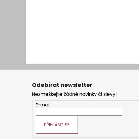
Z
á
Odebírat newsletter
p
Nezmeškejte žádné novinky či slevy!
a
t
E-mail
í
PŘIHLÁSIT SE