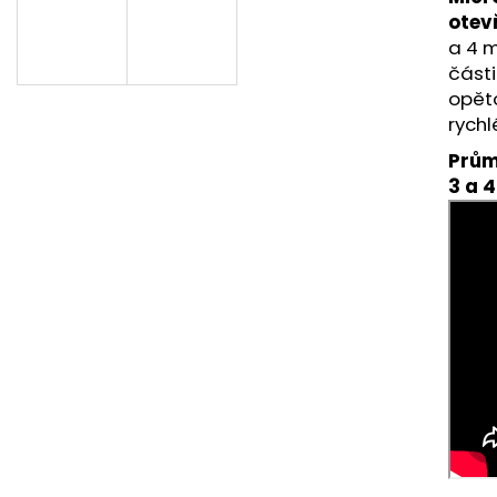
PRODLOUŽENÍ VLASŮ | VLASY.COM
PÁSKY NA PARUK
otev
39 Kč
125 Kč
a 4
Původně:
69 Kč
část
opěto
rychl
Průmě
3 a 