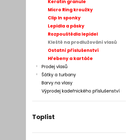
– INTEGRACE VLASŮ 25 × 20 CM
Keratin granule
l
7 400 Kč
Micro Ring kroužky
Původně:
9 990 Kč
Clip In sponky
Lepidla a pásky
Rozpouštědla lepidel
Kleště na prodlužování vlasů
Ostatní příslušenství
Hřebeny a kartáče
Prodej vlasů
Šátky a turbany
Barvy na vlasy
Výprodej kadeřnického příslušenství
Toplist