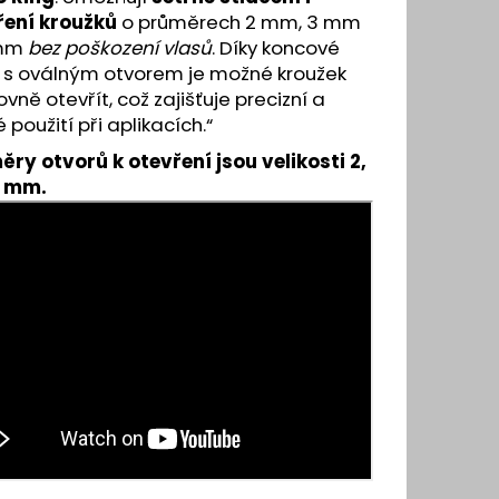
Y A VLASOVÉ SYSTÉMY
ření kroužků
o průměrech 2 mm, 3 mm
 mm
bez poškození vlasů
. Díky koncové
i s oválným otvorem je možné kroužek
vně otevřít, což zajišťuje precizní a
é použití při aplikacích.“
ry otvorů k otevření jsou velikosti 2,
4 mm.