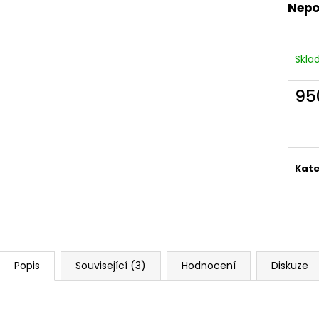
Nepo
Skl
95
Měr
cena
Kate
Popis
Související (3)
Hodnocení
Diskuze