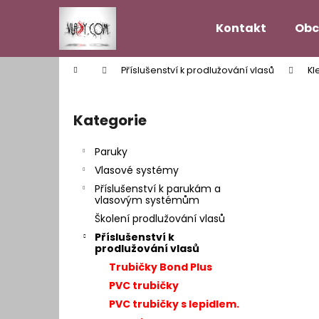
K
Přejít
na
o
Kontakt
Obc
obsah
Zpět
Zpět
š
do
do
í
Domů
Příslušenství k prodlužování vlasů
Kl
k
obchodu
obchodu
P
o
Kategorie
Přeskočit
s
kategorie
t
Paruky
r
Vlasové systémy
a
Příslušenství k parukám a
n
vlasovým systémům
n
Školení prodlužování vlasů
í
Příslušenství k
prodlužování vlasů
p
Trubičky Bond Plus
a
PVC trubičky
n
PVC trubičky s lepidlem.
VLASOVÝ SYSTÉM MODEL HOLLYWOOD
e