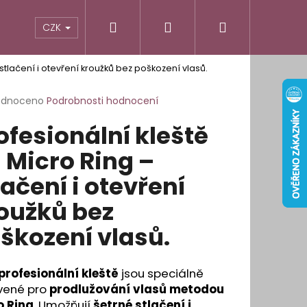
Hledat
Přihlášení
Nákupní
odnocení obchodu
Informace pro vás
CZK
 stlačení i otevření kroužků bez poškození vlasů.
košík
rné
odnoceno
Podrobnosti hodnocení
cení
ofesionální kleště
ktu
 Micro Ring –
lačení i otevření
ček.
oužků bez
škození vlasů.
profesionální kleště
jsou speciálně
vené pro
prodlužování vlasů metodou
É OBLOUKOVÉ LEPÍCÍ
o Ring
. Umožňují
šetrné stlačení i