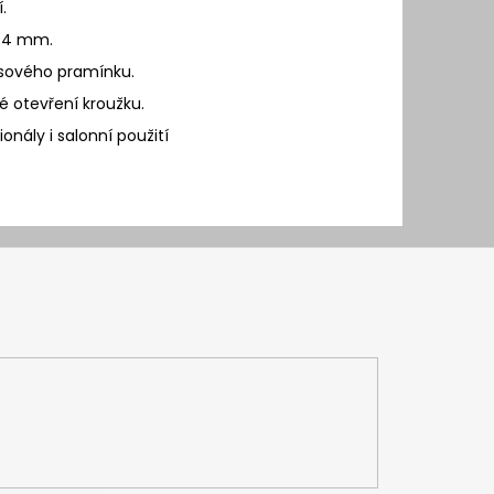
.
a 4 mm.
lasového pramínku.
 otevření kroužku.
ionály i salonní použití