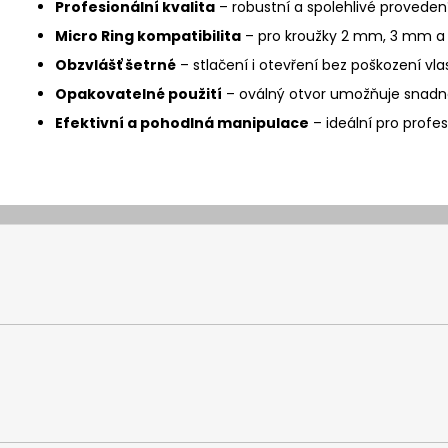
Profesionální kvalita
– robustní a spolehlivé provedení
Micro Ring kompatibilita
– pro kroužky 2 mm, 3 mm 
Obzvlášť šetrné
– stlačení i otevření bez poškození v
Opakovatelné použití
– oválný otvor umožňuje snadné
Efektivní a pohodlná manipulace
– ideální pro profes