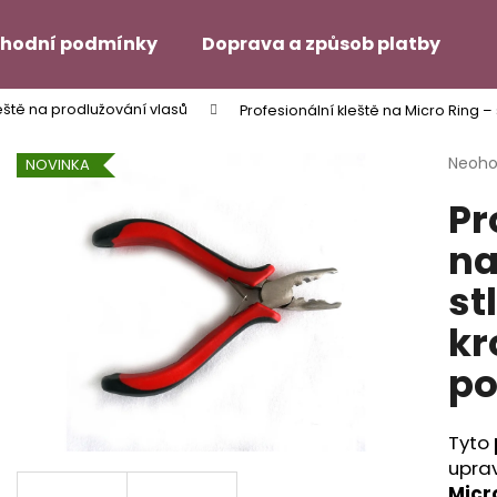
hodní podmínky
Doprava a způsob platby
H
eště na prodlužování vlasů
Profesionální kleště na Micro Ring –
Co potřebujete najít?
Průmě
Neoh
NOVINKA
hodno
Pr
produ
HLEDAT
je
na
0,0
z
st
5
Doporučujeme
hvězdi
kr
po
Tyto
upra
SUPER TAPE – 12 ŠTÍTKŮ NA
DUO TAC – MÍRN
Micr