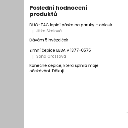
Poslední hodnocení
produktů
DUO-TAC lepicí páska na paruky – oblouk | Natur Hair
Jitka Skalová
|
Hodnocení produktu je 5 z 5 hvězdiček.
Dávám 5 hvězdiček
Zimní čepice EBBA V 1377-0575
Soňa Grossová
|
Hodnocení produktu je 5 z 5 hvězdiček.
Konečně čepice, která splnila moje
očekávání. Děkuji.