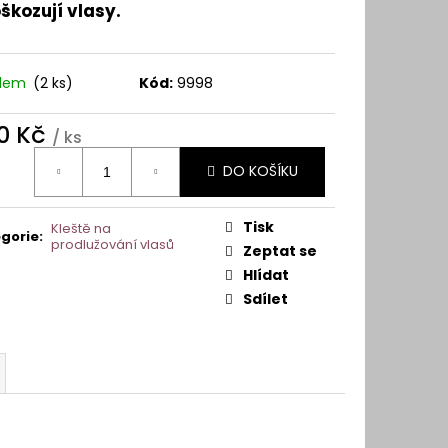
škozují vlasy.
adem
(2 ks)
Kód:
9998
0 Kč
/ ks
ná
DO KOŠÍKU
:
Tisk
Kleště na
gorie
:
prodlužování vlasů
Zeptat se
Hlídat
Sdílet