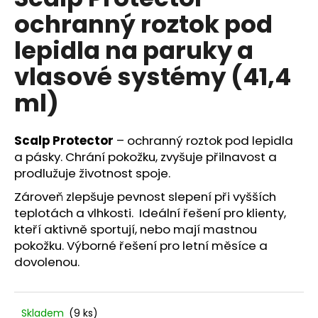
je
a
ochranný roztok pod
0,0
z
j
lepidla na paruky a
5
í
hvězdiček.
vlasové systémy (41,4
t
?
ml)
Scalp Protector
– ochranný roztok pod lepidla
a pásky. Chrání pokožku, zvyšuje přilnavost a
HLEDAT
prodlužuje životnost spoje.
Zároveň zlepšuje pevnost slepení při vyšších
teplotách a vlhkosti. Ideální řešení pro klienty,
D
kteří aktivně sportují, nebo mají mastnou
o
pokožku. Výborné řešení pro letní měsíce a
p
dovolenou.
o
r
u
Skladem
(9 ks)