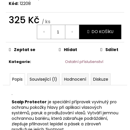
č
Kód:
12208
u
j
325 Kč
e
/ ks
m
Měrná
DO KOŠÍKU
e
cena:
VLASOVÝ
Zeptat se
Hlídat
Sdílet
SYSTÉM
MODEL
Kategorie
:
Ostatní příslušenství
HOLLYWOOD
–
INTEGRACE
VLASŮ
Popis
Související (1)
Hodnocení
Diskuze
25
×
.
20
CM
Scalp Protector
je speciální přípravek vyvinutý pro
7
ochranu pokožky hlavy při aplikaci vlasových
400
systémů, paruk a prodlužování vlasů. Vytváří jemnou
Kč
ochrannou bariéru, která zabraňuje podráždění,
Původně:
zlepšuje přilnavost lepidel a pásek a zároveň
9
prodlužuje jejich životnost.