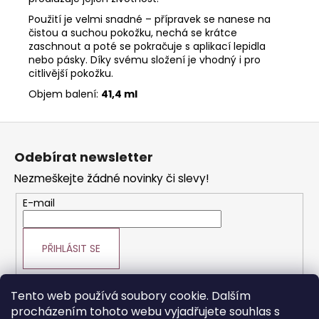
990
Kč
Použití je velmi snadné – přípravek se nanese na
čistou a suchou pokožku, nechá se krátce
zaschnout a poté se pokračuje s aplikací lepidla
nebo pásky. Díky svému složení je vhodný i pro
citlivější pokožku.
Objem balení:
41,4 ml
Z
á
Odebírat newsletter
p
Nezmeškejte žádné novinky či slevy!
a
t
E-mail
í
PŘIHLÁSIT SE
Tento web používá soubory cookie. Dalším
procházením tohoto webu vyjadřujete souhlas s