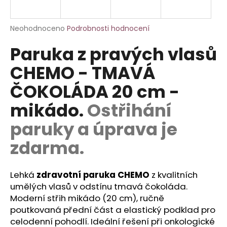
a
j
Průměrné
Neohodnoceno
Podrobnosti hodnocení
í
hodnocení
Paruka z pravých vlasů
produktu
t
je
?
CHEMO - TMAVÁ
0,0
z
ČOKOLÁDA 20 cm -
5
hvězdiček.
mikádo.
Ostřihání
HLEDAT
paruky a úprava je
zdarma.
D
o
Lehká
zdravotní paruka CHEMO
z kvalitních
p
umělých vlasů v odstínu tmavá čokoláda.
o
Moderní střih mikádo (20 cm), ručně
r
poutkovaná přední část a elastický podklad pro
u
celodenní pohodlí. Ideální řešení při onkologické