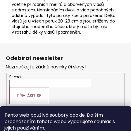
včetně přírodních melírů a obarvených vlasů
s odrostem. Namícháním dvou a více podobných
odstínů vypadají tyto paruky zcela přirozeně. Délka
vlasů je u všech paruk 20-28 cm a jsou střiženy do
stejného moderního účesu, který může být ale
v rozsahu délky vlasů i pozměněn.
Z
á
Odebírat newsletter
p
Nezmeškejte žádné novinky či slevy!
a
t
E-mail
í
PŘIHLÁSIT SE
Tento web používá soubory cookie. Dalším
procházením tohoto webu vyjadřujete souhlas s
Prodej vlasové kosmetiky
Vše o vlasech
jejich používáním.