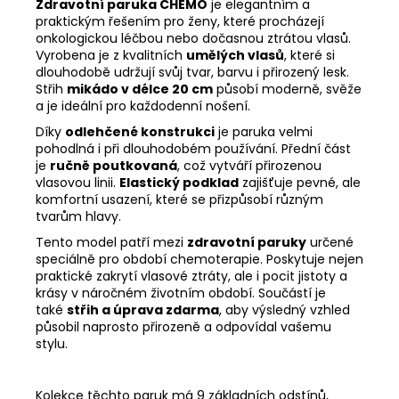
Zdravotní paruka CHEMO
je elegantním a
praktickým řešením pro ženy, které procházejí
onkologickou léčbou nebo dočasnou ztrátou vlasů.
Vyrobena je z kvalitních
umělých vlasů
, které si
dlouhodobě udržují svůj tvar, barvu i přirozený lesk.
Střih
mikádo v délce 20 cm
působí moderně, svěže
a je ideální pro každodenní nošení.
Díky
odlehčené konstrukci
je paruka velmi
pohodlná i při dlouhodobém používání. Přední část
je
ručně poutkovaná
, což vytváří přirozenou
vlasovou linii.
Elastický podklad
zajišťuje pevné, ale
komfortní usazení, které se přizpůsobí různým
tvarům hlavy.
Tento model patří mezi
zdravotní paruky
určené
speciálně pro období chemoterapie. Poskytuje nejen
praktické zakrytí vlasové ztráty, ale i pocit jistoty a
krásy v náročném životním období. Součástí je
také
střih a úprava zdarma
, aby výsledný vzhled
působil naprosto přirozeně a odpovídal vašemu
stylu.
Kolekce těchto paruk má 9 základních odstínů,