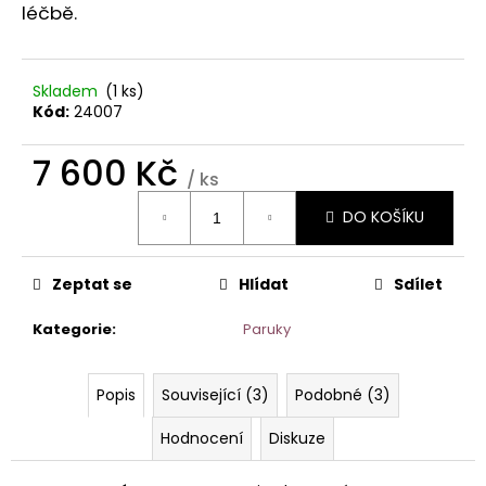
č
léčbě.
u
j
e
Skladem
(1 ks)
m
Kód:
24007
e
7 600 Kč
/ ks
ŠÁTEK
Měrná
TURBAN
DO KOŠÍKU
cena:
BEATRICE
1419-
0794
Zeptat se
Hlídat
Sdílet
1
050
Kč
Kategorie
:
Paruky
Popis
Související (3)
Podobné (3)
Hodnocení
Diskuze