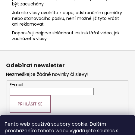
být zacuchány.
Jakmile vlasy uvolníte z copu, odstraněním gumičky
nebo stahovacího pásku, není možné již tyto vrátit
ani reklamovat.
Doporučuji nejprve shlédnout instruktážní video, jak
zacházet s vlasy.
Z
á
Odebírat newsletter
p
Nezmeškejte žádné novinky či slevy!
a
t
E-mail
í
PŘIHLÁSIT SE
Tento web používá soubory cookie. Dalším
procházením tohoto webu vyjadřujete souhlas s