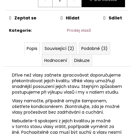
č
cena:
u
j
Zeptat se
Hlídat
Sdílet
e
m
Kategorie
:
Prodej vlasů
e
Popis
Související (2)
Podobné (3)
CLEANER
–
Hodnocení
Diskuze
ROZPOUŠTĚDLO
KERATINU
A
Dříve než vlasy začnete zpracovávat doporučujeme
TAPE-
překontrolovat jejich kvalitu. Vlhké vlasy umožňují
IN
snadnější posouzení jejich stavu. Stejným způsobem
PÁSKŮ
(TEKUTÝ
postupujeme při výkupu vlasů i my v našem studiu.
ODSTRAŇOVAČ
Vlasy namočte, případně omyjte šamponem,
LEPIDEL)
ošetřete kondicionérem. Zkontrolujte, zda je možné
95
vlasy pročesávat bez zadrhávání a cuchání.
Kč
Nebudete-li spokojeni z jejich kvalitou je možné
v tomto stavu vlasy vrátit, popřípadě vyměnit za
jiné. Pochopitelně cop musí být suchý a vlasy nesmí