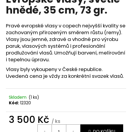
je
a
hnědé, 35 cm, 73 gr.
0,0
z
j
5
í
hvězdiček.
Pravé evropské vlasy v copech nejvyšší kvality se
t
zachovaným přirozeným směrem růstu (remy).
?
Vlasy jsou jemné, zdravé a vhodné pro výrobu
paruk, vlasových systémů i profesionální
prodlužování vlasů. Umožňují barvení, melírování
i tepelnou úpravu.
HLEDAT
Vlasy byly vykoupeny v České republice.
Uvedená cena je vždy za konkrétní svazek vlasů.
D
Skladem
(1 ks)
o
Kód:
12320
p
o
3 500 Kč
r
/ ks
u
Měrná
DO KOŠÍKU