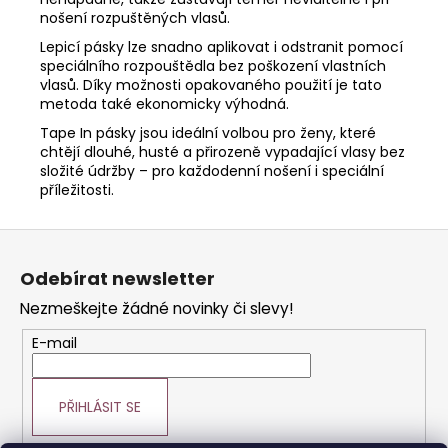
nošení rozpuštěných vlasů.
Lepicí pásky lze snadno aplikovat i odstranit pomocí
speciálního rozpouštědla bez poškození vlastních
vlasů. Díky možnosti opakovaného použití je tato
metoda také ekonomicky výhodná.
Tape In pásky jsou ideální volbou pro ženy, které
chtějí dlouhé, husté a přirozeně vypadající vlasy bez
složité údržby – pro každodenní nošení i speciální
příležitosti.
Z
á
Odebírat newsletter
p
Nezmeškejte žádné novinky či slevy!
a
t
E-mail
í
PŘIHLÁSIT SE