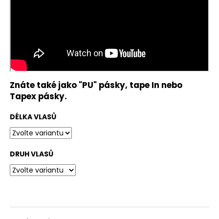
č
u
j
e
m
e
ŠÁTEK
Znáte také jako "PU" pásky, tape In nebo
TURBAN
Tapex pásky.
BEATRICE
1419-
0794
DÉLKA VLASŮ
1
050
Kč
DRUH VLASŮ