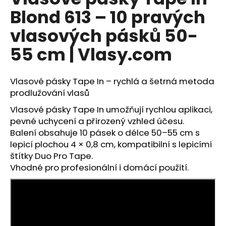
je
a
Blond 613 – 10 pravých
0,0
z
j
vlasových pásků 50-
5
í
hvězdiček.
55 cm | Vlasy.com
t
?
Vlasové pásky Tape In – rychlá a šetrná metoda
prodlužování vlasů
Vlasové pásky Tape In umožňují rychlou aplikaci,
HLEDAT
pevné uchycení a přirozený vzhled účesu.
Balení obsahuje 10 pásek o délce 50–55 cm s
lepicí plochou 4 × 0,8 cm, kompatibilní s lepicími
štítky Duo Pro Tape.
D
Vhodné pro profesionální i domácí použití.
o
p
o
r
u