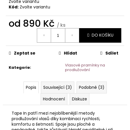
Zvolte variantu
Kód:
Zvolte variantu
od
890 Kč
/ ks
Měrná
DO KOŠÍKU
cena:
Zeptat se
Hlídat
Sdílet
Vlasové pramínky na
Kategorie
:
prodlužování
Popis
Související (3)
Podobné (3)
Hodnocení
Diskuze
Tape In patří mezi nejoblíbenější metody
prodlužování vlasů díky kombinaci rychlosti,
komfortu a šetrnosti. Spoje jsou ploché a
nenápadné, takže zůstávají téměř neviditelné i při