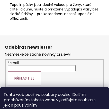
Tape In pásky jsou ideální volbou pro ženy, které
chtějí dlouhé, husté a přirozeně vypadající vlasy bez
složité údržby – pro každodenní nošení i speciální
příležitosti.
Z
á
Odebírat newsletter
p
Nezmeškejte žádné novinky či slevy!
a
t
E-mail
í
PŘIHLÁSIT SE
Tento web používá soubory cookie. Dalším
procházením tohoto webu vyjadřujete souhlas s
Prodej vlasové kosmetiky
Vše o vlasech
jejich používáním.