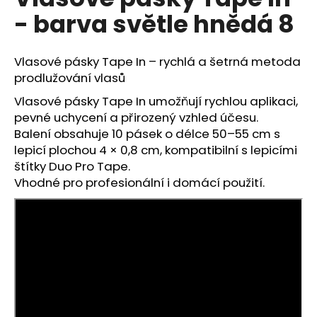
je
a
- barva světle hnědá 8
5,0
z
j
5
í
hvězdiček.
Vlasové pásky Tape In – rychlá a šetrná metoda
t
prodlužování vlasů
?
Vlasové pásky Tape In umožňují rychlou aplikaci,
pevné uchycení a přirozený vzhled účesu.
Balení obsahuje 10 pásek o délce 50–55 cm s
lepicí plochou 4 × 0,8 cm, kompatibilní s lepicími
HLEDAT
štítky Duo Pro Tape.
Vhodné pro profesionální i domácí použití.
D
o
p
o
r
u