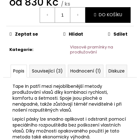
od
830 Kč
/ ks
Měrná
DO KOŠÍKU
cena:
Zeptat se
Hlídat
Sdílet
Vlasové pramínky na
Kategorie
:
prodlužování
Popis
Související (3)
Hodnocení (1)
Diskuze
Tape In patří mezi nejoblíbenější metody
prodlužování vlasů díky kombinaci rychlosti,
komfortu a šetrnosti. Spoje jsou ploché a
nenápadné, takže zůstávají téměř neviditelné i při
nošení rozpuštěných vlasů.
Lepicí pásky lze snadno aplikovat i odstranit pomocí
speciálního rozpouštědla bez poškození vlastních
vlasů. Díky možnosti opakovaného použití je tato
metoda také ekonomicky výhodná.