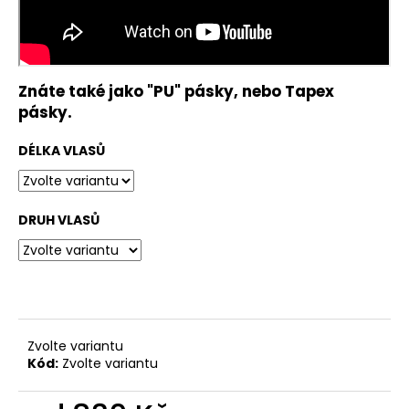
č
u
j
e
m
Znáte také jako "PU" pásky, nebo Tapex
e
pásky.
DÉLKA VLASŮ
ŠÁTEK
TURBAN
BEATRICE
1419-
0794
DRUH VLASŮ
1
050
Kč
Zvolte variantu
Kód:
Zvolte variantu