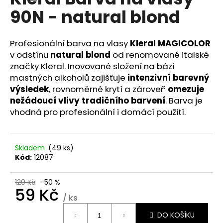
je
a
90N - natural blond
0,0
z
j
5
í
hvězdiček.
Profesionální barva na vlasy
Kleral MAGICOLOR
t
v odstínu
natural blond
od renomované italské
?
značky Kleral. Inovované složení na bázi
mastných alkoholů zajišťuje
intenzivní barevný
výsledek
, rovnoměrné krytí a zároveň
omezuje
nežádoucí vlivy tradičního barvení
. Barva je
vhodná pro profesionální i domácí použití.
HLEDAT
Skladem
(49 ks)
D
Kód:
12087
o
p
120 Kč
–50 %
59 Kč
o
/ ks
r
Měrná
u
DO KOŠÍKU
cena: