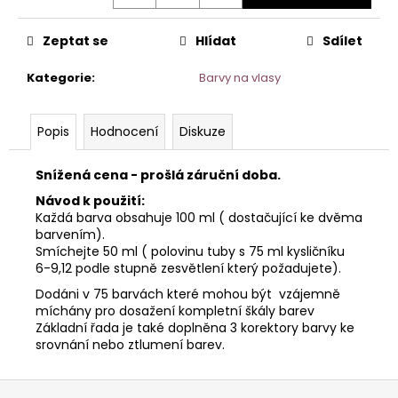
č
u
j
Zeptat se
Hlídat
Sdílet
e
m
Kategorie
:
Barvy na vlasy
e
Popis
Hodnocení
Diskuze
ŠÁTEK
TURBAN
Snížená cena - prošlá záruční doba.
BEATRICE
1419-
Návod k použití:
0794
Každá barva obsahuje 100 ml ( dostačující ke dvěma
barvením).
1
050
Smíchejte 50 ml ( polovinu tuby s 75 ml kysličníku
Kč
6-9,12 podle stupně zesvětlení který požadujete).
Dodáni v 75 barvách které mohou být vzájemně
míchány pro dosažení kompletní škály barev
Základní řada je také doplněna 3 korektory barvy ke
srovnání nebo ztlumení barev.
Z