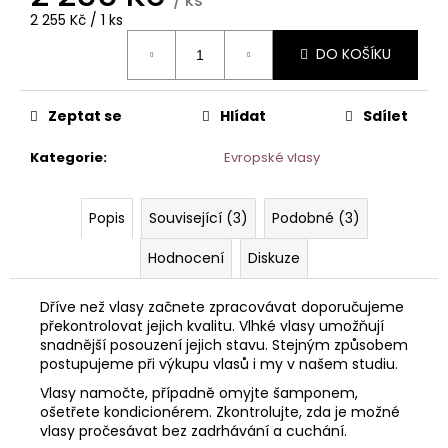
/ ks
č
Měrná
2 255 Kč / 1 ks
u
cena:
j
DO KOŠÍKU
e
m
e
Zeptat se
Hlídat
Sdílet
Kategorie
:
Evropské vlasy
SUPER
TAPE
–
Popis
Související (3)
Podobné (3)
12
ŠTÍTKŮ
NA
Hodnocení
Diskuze
PRODLOUŽENÍ
VLASŮ
-
Dříve než vlasy začnete zpracovávat doporučujeme
5
překontrolovat jejich kvalitu. Vlhké vlasy umožňují
KS
snadnější posouzení jejich stavu. Stejným způsobem
/
postupujeme při výkupu vlasů i my v našem studiu.
60
LEPICÍCH
Vlasy namočte, případně omyjte šamponem,
ŠTÍTKŮ.
ošetřete kondicionérem. Zkontrolujte, zda je možné
vlasy pročesávat bez zadrhávání a cuchání.
135