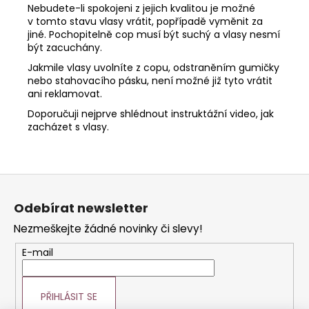
Kč
Nebudete-li spokojeni z jejich kvalitou je možné
Původně:
v tomto stavu vlasy vrátit, popřípadě vyměnit za
299
jiné. Pochopitelně cop musí být suchý a vlasy nesmí
Kč
být zacuchány.
Jakmile vlasy uvolníte z copu, odstraněním gumičky
nebo stahovacího pásku, není možné již tyto vrátit
ani reklamovat.
Doporučuji nejprve shlédnout instruktážní video, jak
zacházet s vlasy.
Z
á
Odebírat newsletter
p
Nezmeškejte žádné novinky či slevy!
a
t
E-mail
í
PŘIHLÁSIT SE