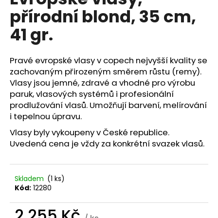
je
a
přírodní blond, 35 cm,
0,0
z
j
41 gr.
5
í
hvězdiček.
t
Pravé evropské vlasy v copech nejvyšší kvality se
?
zachovaným přirozeným směrem růstu (remy).
Vlasy jsou jemné, zdravé a vhodné pro výrobu
paruk, vlasových systémů i profesionální
prodlužování vlasů. Umožňují barvení, melírování
HLEDAT
i tepelnou úpravu.
Vlasy byly vykoupeny v České republice.
Uvedená cena je vždy za konkrétní svazek vlasů.
D
o
p
Skladem
(1 ks)
o
Kód:
12280
r
u
2 255 Kč