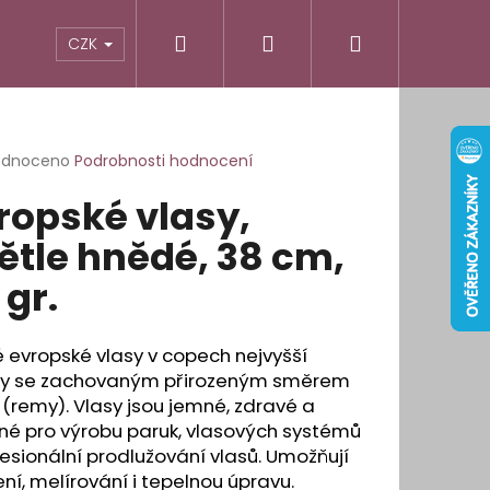
Hledat
Přihlášení
Nákupní
odnocení obchodu
Informace pro vás
CZK
košík
rné
odnoceno
Podrobnosti hodnocení
cení
ropské vlasy,
ktu
ětle hnědé, 38 cm,
 gr.
ček.
 evropské vlasy v copech nejvyšší
ity se zachovaným přirozeným směrem
 (remy). Vlasy jsou jemné, zdravé a
né pro výrobu paruk, vlasových systémů
fesionální prodlužování vlasů. Umožňují
É OBLOUKOVÉ LEPÍCÍ
ní, melírování i tepelnou úpravu.