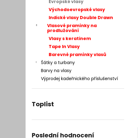
– INTEGRACE VLASŮ 25 × 20 CM
Evropské vlasy
l
7 400 Kč
Východoevropské vlasy
Původně:
9 990 Kč
Indické vlasy Double Drawn
Vlasové pramínky na
prodlužování
Vlasy s keratinem
Tape In Vlasy
Barevné pramínky vlasů
Šátky a turbany
Barvy na vlasy
Výprodej kadeřnického příslušenství
Toplist
Poslední hodnocení