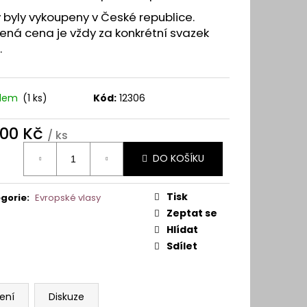
Y A VLASOVÉ SYSTÉMY
 byly vykoupeny v České republice.
ná cena je vždy za konkrétní svazek
.
adem
(1 ks)
Kód:
12306
300 Kč
/ ks
ná
DO KOŠÍKU
:
Tisk
gorie
:
Evropské vlasy
Zeptat se
Hlídat
Sdílet
ení
Diskuze