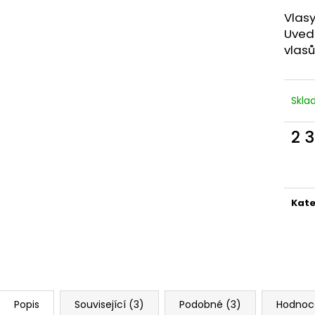
PRODLOUŽENÍ VLASŮ | VLASY.COM
PÁSKY NA PARUK
Vlasy
39 Kč
125 Kč
Původně:
69 Kč
Uvede
vlasů
Skl
2 
Měr
cena
Kate
Popis
Související (3)
Podobné (3)
Hodnoc