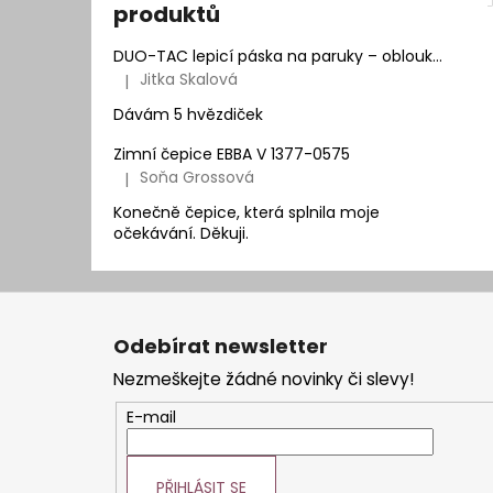
produktů
DUO-TAC lepicí páska na paruky – oblouk | Natur Hair
Jitka Skalová
|
Hodnocení produktu je 5 z 5 hvězdiček.
Dávám 5 hvězdiček
Zimní čepice EBBA V 1377-0575
Soňa Grossová
|
Hodnocení produktu je 5 z 5 hvězdiček.
Konečně čepice, která splnila moje
očekávání. Děkuji.
Z
á
Odebírat newsletter
p
Nezmeškejte žádné novinky či slevy!
a
t
E-mail
í
PŘIHLÁSIT SE