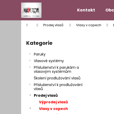
K
Přejít
na
o
Kontakt
Obc
obsah
Zpět
Zpět
š
do
do
í
Domů
Prodej vlasů
Vlasy v copech
k
obchodu
obchodu
P
o
Kategorie
Přeskočit
s
kategorie
t
Paruky
r
Vlasové systémy
a
Příslušenství k parukám a
n
vlasovým systémům
n
Školení prodlužování vlasů
í
Příslušenství k prodlužování
vlasů
p
Prodej vlasů
a
Výprodej vlasů
n
Vlasy v copech
VLASOVÝ SYSTÉM MODEL HOLLYWOOD
e