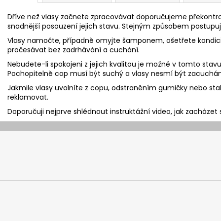
Dříve než vlasy začnete zpracovávat doporučujeme překontrolo
snadnější posouzení jejich stavu. Stejným způsobem postupuj
Vlasy namočte, případně omyjte šamponem, ošetřete kondicio
pročesávat bez zadrhávání a cuchání.
Nebudete-li spokojeni z jejich kvalitou je možné v tomto stavu 
Pochopitelně cop musí být suchý a vlasy nesmí být zacuchán
Jakmile vlasy uvolníte z copu, odstraněním gumičky nebo stah
reklamovat.
Doporučuji nejprve shlédnout instruktážní video, jak zacházet 