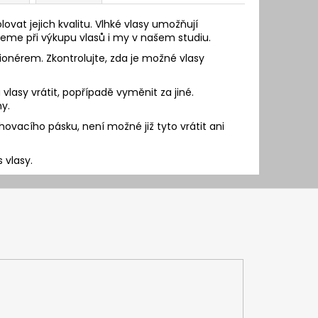
vat jejich kvalitu. Vlhké vlasy umožňují
eme při výkupu vlasů i my v našem studiu.
nérem. Zkontrolujte, zda je možné vlasy
vlasy vrátit, popřípadě vyměnit za jiné.
y.
ovacího pásku, není možné již tyto vrátit ani
s vlasy.