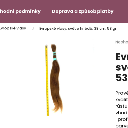
hodní podmínky
Doprava a způsob platby
H
Evropské vlasy
Evropské vlasy, světle hnědé, 38 cm, 53 gr.
Co potřebujete najít?
Průmě
Neoh
hodno
Ev
produ
HLEDAT
je
sv
0,0
z
53
5
Doporučujeme
hvězdi
Pravé
kval
růstu
vhod
i pro
SUPER TAPE – 12 ŠTÍTKŮ NA
DUO TAC – MÍRN
barve