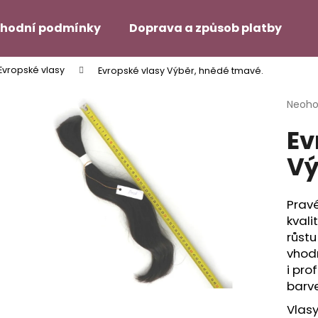
hodní podmínky
Doprava a způsob platby
H
Evropské vlasy
Evropské vlasy Výběr, hnědé tmavé.
Co potřebujete najít?
Průmě
Neoh
hodno
Ev
produ
HLEDAT
je
Vý
0,0
z
5
Doporučujeme
hvězdi
Pravé
kval
růstu
vhod
i pro
barve
SUPER TAPE – 12 ŠTÍTKŮ NA
DUO TAC – MÍRN
Vlasy