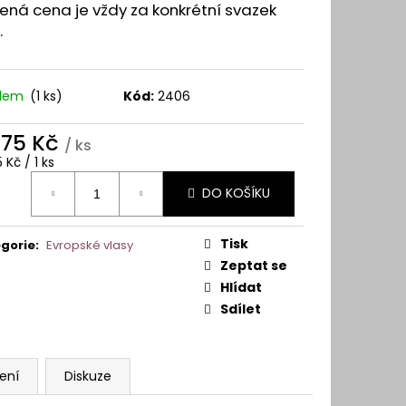
Y A VLASOVÉ SYSTÉMY
ná cena je vždy za konkrétní svazek
.
adem
(1 ks)
Kód:
2406
575 Kč
/ ks
ná
 Kč / 1 ks
:
DO KOŠÍKU
Tisk
gorie
:
Evropské vlasy
Zeptat se
Hlídat
Sdílet
ení
Diskuze