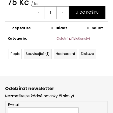
75 Kč
č
/ ks
u
Měrná
j
DO KOŠÍKU
cena:
e
m
e
Zeptat se
Hlídat
Sdílet
Kategorie
:
Ostatní příslušenství
SUPER
TAPE
–
Popis
Související (1)
Hodnocení
Diskuze
12
ŠTÍTKŮ
NA
.
PRODLOUŽENÍ
VLASŮ
-
Z
5
á
KS
Odebírat newsletter
/
p
60
Nezmeškejte žádné novinky či slevy!
a
LEPICÍCH
ŠTÍTKŮ.
t
E-mail
135
í