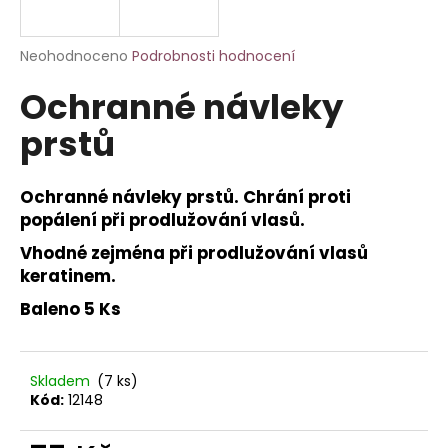
a
j
Průměrné
Neohodnoceno
Podrobnosti hodnocení
í
hodnocení
Ochranné návleky
produktu
t
je
?
prstů
0,0
z
5
hvězdiček.
Ochranné návleky prstů. Chrání proti
popálení při prodlužování vlasů.
HLEDAT
Vhodné zejména při prodlužování vlasů
keratinem.
Baleno 5 Ks
D
o
p
Skladem
(7 ks)
o
Kód:
12148
r
u