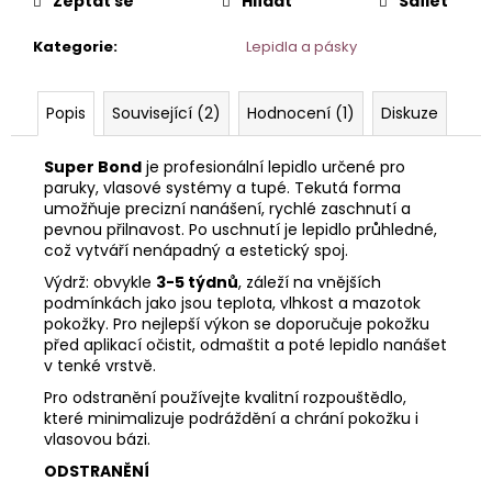
č
Zeptat se
Hlídat
Sdílet
u
Kategorie
:
Lepidla a pásky
j
e
m
Popis
Související (2)
Hodnocení (1)
Diskuze
e
Super Bond
je profesionální lepidlo určené pro
VLASOVÝ
paruky, vlasové systémy a tupé. Tekutá forma
SYSTÉM
umožňuje precizní nanášení, rychlé zaschnutí a
MODEL
pevnou přilnavost. Po uschnutí je lepidlo průhledné,
HOLLYWOOD
což vytváří nenápadný a estetický spoj.
–
INTEGRACE
Výdrž: obvykle
3-5 týdnů
, záleží na vnějších
VLASŮ
podmínkách jako jsou teplota, vlhkost a mazotok
25
pokožky. Pro nejlepší výkon se doporučuje pokožku
×
před aplikací očistit, odmaštit a poté lepidlo nanášet
20
v tenké vrstvě.
CM
Pro odstranění používejte kvalitní rozpouštědlo,
7
které minimalizuje podráždění a chrání pokožku i
400
vlasovou bázi.
Kč
Původně:
ODSTRANĚNÍ
9