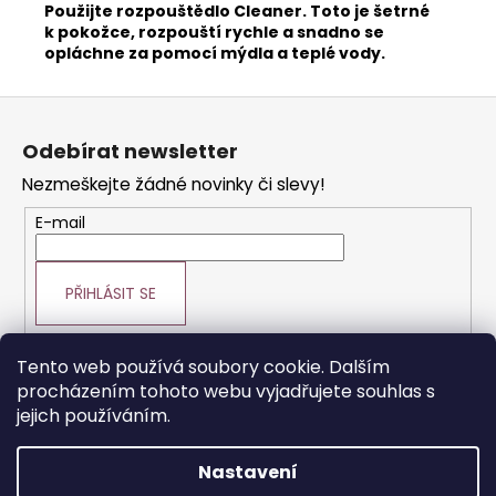
990
Použijte rozpouštědlo Cleaner. Toto je šetrné
Kč
k pokožce, rozpouští rychle a snadno se
opláchne za pomocí mýdla a teplé vody.
Z
á
Odebírat newsletter
p
Nezmeškejte žádné novinky či slevy!
a
t
E-mail
í
PŘIHLÁSIT SE
Tento web používá soubory cookie. Dalším
procházením tohoto webu vyjadřujete souhlas s
Prodej vlasové kosmetiky
Vše o vlasech
jejich používáním.
Výroba paruk a prodlužování vlasů
Nastavení