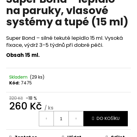
je
a
na paruky, vlasové
5,0
z
j
systémy a tupé (15 ml)
5
í
hvězdiček.
t
Super Bond – silné tekuté lepidlo 15 ml. Vysoká
?
fixace, výdrž 3-5 týdnů při dobré péči.
Obsah 15 ml.
HLEDAT
Skladem
(29 ks)
Kód:
7475
D
320 Kč
–18 %
260 Kč
o
/ ks
p
Měrná
o
DO KOŠÍKU
cena:
r
u