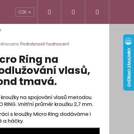
Hledat
Přihlášení
Nákupní
odnocení obchodu
Informace pro vás
CZK
.
košík
rné
odnoceno
Podrobnosti hodnocení
cení
cro Ring na
ktu
odlužování vlasů,
ond tmavá.
ček.
 kroužky na spojování vlasů metodou
 RING. Vnitřní průměr kroužku 2,7 mm.
ráci s kroužky Micro Ring dodáváme i
ě a háčky.
É OBLOUKOVÉ LEPÍCÍ