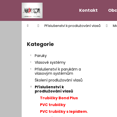
K
Přejít
na
o
Kontakt
Obc
obsah
Zpět
Zpět
š
do
do
í
Domů
Příslušenství k prodlužování vlasů
Mi
k
obchodu
obchodu
P
o
Kategorie
Přeskočit
s
kategorie
t
Paruky
r
Vlasové systémy
a
Příslušenství k parukám a
n
vlasovým systémům
n
Školení prodlužování vlasů
í
Příslušenství k
prodlužování vlasů
p
Trubičky Bond Plus
a
PVC trubičky
n
PVC trubičky s lepidlem.
VLASOVÝ SYSTÉM MODEL HOLLYWOOD
e