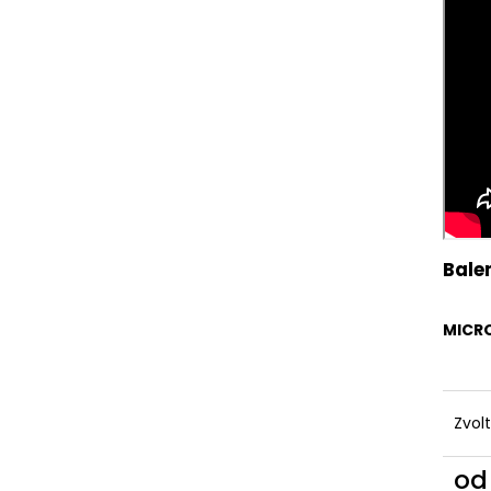
PRODLOUŽENÍ VLASŮ | VLASY.COM
PÁSKY NA PARUK
39 Kč
125 Kč
Původně:
69 Kč
Balen
MICR
Zvol
o