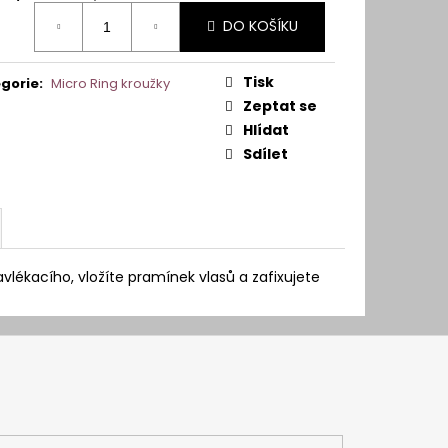
ná
DO KOŠÍKU
:
Tisk
gorie
:
Micro Ring kroužky
Zeptat se
Hlídat
Sdílet
lékacího, vložíte pramínek vlasů a zafixujete