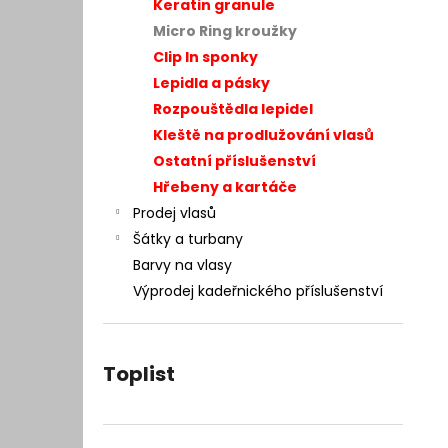
– INTEGRACE VLASŮ 25 × 20 CM
Keratin granule
l
7 400 Kč
Micro Ring kroužky
Původně:
9 990 Kč
Clip In sponky
Lepidla a pásky
Rozpouštědla lepidel
Kleště na prodlužování vlasů
Ostatní příslušenství
Hřebeny a kartáče
Prodej vlasů
Šátky a turbany
Barvy na vlasy
Výprodej kadeřnického příslušenství
Toplist