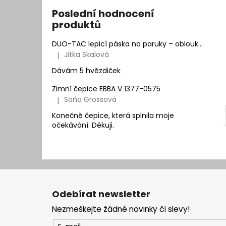
Poslední hodnocení
produktů
DUO-TAC lepicí páska na paruky – oblouk | Natur Hair
Jitka Skalová
|
Hodnocení produktu je 5 z 5 hvězdiček.
Dávám 5 hvězdiček
Zimní čepice EBBA V 1377-0575
Soňa Grossová
|
Hodnocení produktu je 5 z 5 hvězdiček.
Konečně čepice, která splnila moje
očekávání. Děkuji.
Z
á
Odebírat newsletter
p
Nezmeškejte žádné novinky či slevy!
a