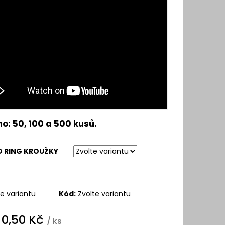
Y A VLASOVÉ SYSTÉMY
o: 50, 100 a 500 kusů.
O RING KROUŽKY
te variantu
Kód:
Zvolte variantu
d
0,50 Kč
/ ks