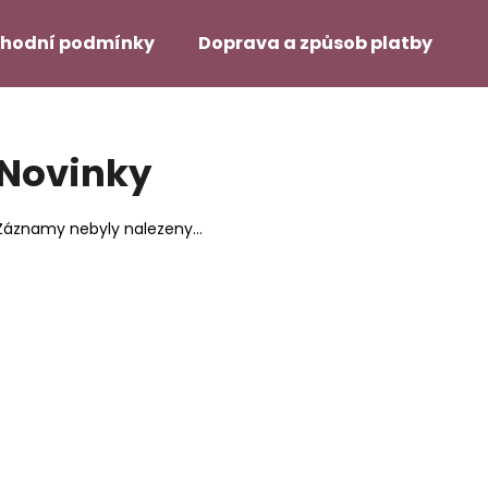
hodní podmínky
Doprava a způsob platby
H
Co potřebujete najít?
Novinky
HLEDAT
Záznamy nebyly nalezeny...
Doporučujeme
SUPER TAPE – 12 ŠTÍTKŮ NA
DUO TAC – MÍRN