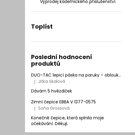
– INTEGRACE VLASŮ 25 × 20 CM
Výprodej kadeřnického příslušenství
l
7 400 Kč
Původně:
9 990 Kč
Toplist
Poslední hodnocení
produktů
DUO-TAC lepicí páska na paruky – oblouk | Natur Hair
Jitka Skalová
|
Hodnocení produktu je 5 z 5 hvězdiček.
Dávám 5 hvězdiček
Zimní čepice EBBA V 1377-0575
Soňa Grossová
|
Hodnocení produktu je 5 z 5 hvězdiček.
Konečně čepice, která splnila moje
očekávání. Děkuji.