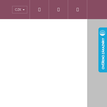
Hledat
Přihlášení
Nákupní
odnocení obchodu
Informace pro vás
CZK
košík
É OBLOUKOVÉ LEPÍCÍ