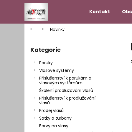
K
Přejít
na
o
Kontakt
Obc
obsah
Zpět
Zpět
š
do
do
í
Domů
Novinky
k
obchodu
obchodu
P
o
Kategorie
Přeskočit
s
kategorie
t
Paruky
r
Vlasové systémy
a
Příslušenství k parukám a
n
vlasovým systémům
n
Školení prodlužování vlasů
í
Příslušenství k prodlužování
vlasů
p
Prodej vlasů
a
Šátky a turbany
n
Barvy na vlasy
VLASOVÝ SYSTÉM MODEL HOLLYWOOD
e