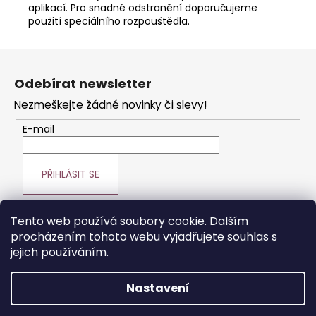
Kč
aplikací. Pro snadné odstranění doporučujeme
Původně:
použití speciálního rozpouštědla.
299
Kč
Z
á
Odebírat newsletter
p
Nezmeškejte žádné novinky či slevy!
a
t
E-mail
í
PŘIHLÁSIT SE
Tento web používá soubory cookie. Dalším
procházením tohoto webu vyjadřujete souhlas s
Prodej vlasové kosmetiky
Vše o vlasech
jejich používáním.
Výroba paruk a prodlužování vlasů
Nastavení
Vytvořil Shoptet