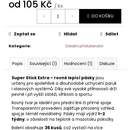
č
od
105 Kč
/ ks
u
Měrná
j
DO KOŠÍKU
cena:
e
m
e
Zeptat se
Hlídat
Sdílet
Kategorie
:
Ostatní příslušenství
SUPER
TAPE
–
Popis
Související (1)
Hodnocení (1)
Diskuze
12
ŠTÍTKŮ
NA
Super Stick Extra – rovné lepící pásky
jsou
PRODLOUŽENÍ
určeny pro spolehlivé a dlouhodobé uchycení paruk
VLASŮ
i vlasových systémů. Díky své vysoké přilnavosti drží
-
5
pevně i při vyšší zátěži, vlhkosti a sportu.
KS
Rovný tvar je ideální pro přední linii či přímé spoje.
/
Transparentní provedení zajišťuje přirozený vzhled,
60
LEPICÍCH
spoj je téměř neviditelný. Pásky mají výdrž
1–2
ŠTÍTKŮ.
týdny
, v závislosti na teplotě a mazotoku pokožky.
135
Balení obsahuje
36 kusů
, což vystačí na více