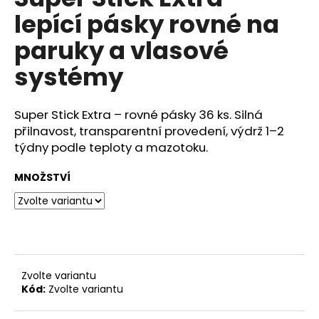
je
a
lepící pásky rovné na
5,0
z
j
paruky a vlasové
5
í
hvězdiček.
systémy
t
?
Super Stick Extra – rovné pásky 36 ks. Silná
přilnavost, transparentní provedení, výdrž 1–2
týdny podle teploty a mazotoku.
HLEDAT
MNOŽSTVÍ
D
o
p
o
Zvolte variantu
r
Kód:
Zvolte variantu
u