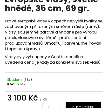
je
a
hnědé, 35 cm, 69 gr.
0,0
z
j
5
í
hvězdiček.
Pravé evropské vlasy v copech nejvyšší kvality se
t
zachovaným přirozeným směrem růstu (remy).
?
Vlasy jsou jemné, zdravé a vhodné pro výrobu
paruk, vlasových systémů i profesionální
prodlužování vlasů. Umožňují barvení, melírování
i tepelnou úpravu.
HLEDAT
Vlasy byly vykoupeny v České republice.
Uvedená cena je vždy za konkrétní svazek vlasů.
D
Skladem
(1 ks)
o
Kód:
12342
p
o
3 100 Kč
r
/ ks
u
Měrná
DO KOŠÍKU