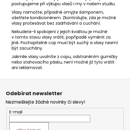
Kč
postupujeme při výkupu vlasů i my v našem studiu.
Původně:
299
Vlasy namočte, případně omyjte šamponem,
Kč
ošetřete kondicionérem. Zkontrolujte, zda je možné
vlasy pročesávat bez zadrhávání a cuchání.
Nebudete-li spokojeni z jejich kvalitou je možné
v tomto stavu vlasy vrátit, popřípadě vyměnit za
jiné. Pochopitelně cop musí být suchý a vlasy nesmí
být zacuchány.
Jakmile vlasy uvolníte z copu, odstraněním gumičky
nebo stahovacího pásku, není možné již tyto vrátit
ani reklamovat.
Z
á
Odebírat newsletter
p
Nezmeškejte žádné novinky či slevy!
a
t
E-mail
í