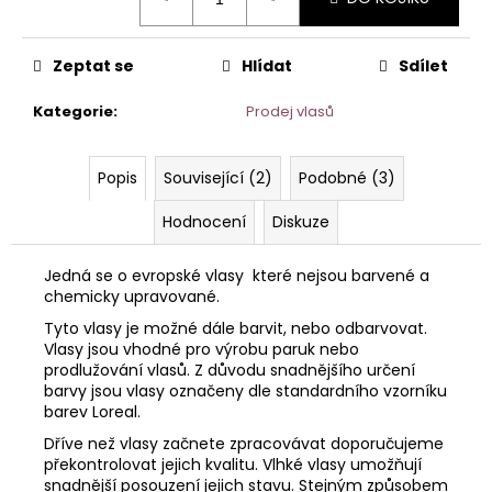
č
cena:
u
j
Zeptat se
Hlídat
Sdílet
e
m
Kategorie
:
Prodej vlasů
e
Popis
Související (2)
Podobné (3)
SUPER
TAPE
Hodnocení
Diskuze
–
12
ŠTÍTKŮ
Jedná se o evropské vlasy které nejsou barvené a
NA
chemicky upravované.
PRODLOUŽENÍ
VLASŮ
Tyto vlasy je možné dále barvit, nebo odbarvovat.
-
Vlasy jsou vhodné pro výrobu paruk nebo
5
prodlužování vlasů. Z důvodu snadnějšího určení
KS
barvy jsou vlasy označeny dle standardního vzorníku
/
60
barev Loreal.
LEPICÍCH
Dříve než vlasy začnete zpracovávat doporučujeme
ŠTÍTKŮ.
překontrolovat jejich kvalitu. Vlhké vlasy umožňují
135
snadnější posouzení jejich stavu. Stejným způsobem