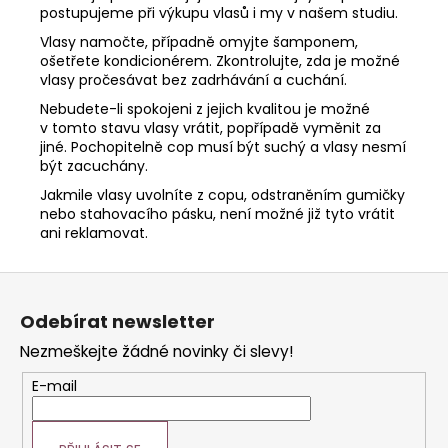
990
postupujeme při výkupu vlasů i my v našem studiu.
Kč
Vlasy namočte, případně omyjte šamponem,
ošetřete kondicionérem. Zkontrolujte, zda je možné
vlasy pročesávat bez zadrhávání a cuchání.
Nebudete-li spokojeni z jejich kvalitou je možné
v tomto stavu vlasy vrátit, popřípadě vyměnit za
jiné. Pochopitelně cop musí být suchý a vlasy nesmí
být zacuchány.
Jakmile vlasy uvolníte z copu, odstraněním gumičky
nebo stahovacího pásku, není možné již tyto vrátit
ani reklamovat.
Z
á
Odebírat newsletter
p
Nezmeškejte žádné novinky či slevy!
a
t
E-mail
í