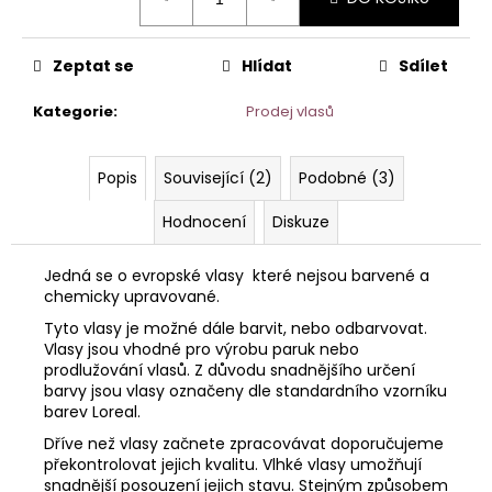
č
cena:
u
j
Zeptat se
Hlídat
Sdílet
e
m
Kategorie
:
Prodej vlasů
e
Popis
Související (2)
Podobné (3)
VLASOVÝ
SYSTÉM
Hodnocení
Diskuze
MODEL
HOLLYWOOD
–
Jedná se o evropské vlasy které nejsou barvené a
INTEGRACE
chemicky upravované.
VLASŮ
25
Tyto vlasy je možné dále barvit, nebo odbarvovat.
×
Vlasy jsou vhodné pro výrobu paruk nebo
20
prodlužování vlasů. Z důvodu snadnějšího určení
CM
barvy jsou vlasy označeny dle standardního vzorníku
7
barev Loreal.
400
Kč
Dříve než vlasy začnete zpracovávat doporučujeme
Původně:
překontrolovat jejich kvalitu. Vlhké vlasy umožňují
9
snadnější posouzení jejich stavu. Stejným způsobem