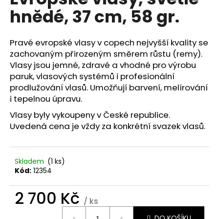
je
a
hnědé, 37 cm, 58 gr.
0,0
z
j
5
í
hvězdiček.
Pravé evropské vlasy v copech nejvyšší kvality se
t
zachovaným přirozeným směrem růstu (remy).
?
Vlasy jsou jemné, zdravé a vhodné pro výrobu
paruk, vlasových systémů i profesionální
prodlužování vlasů. Umožňují barvení, melírování
i tepelnou úpravu.
HLEDAT
Vlasy byly vykoupeny v České republice.
Uvedená cena je vždy za konkrétní svazek vlasů.
D
Skladem
(1 ks)
o
Kód:
12354
p
o
2 700 Kč
r
/ ks
u
Měrná
DO KOŠÍKU