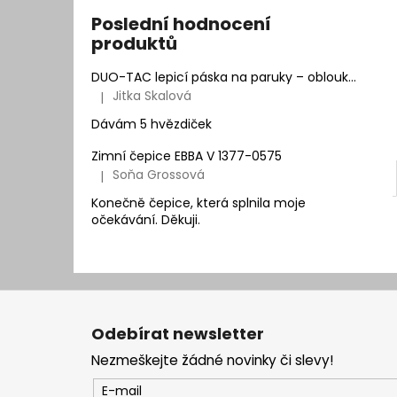
Poslední hodnocení
produktů
DUO-TAC lepicí páska na paruky – oblouk | Natur Hair
Jitka Skalová
|
Hodnocení produktu je 5 z 5 hvězdiček.
Dávám 5 hvězdiček
Zimní čepice EBBA V 1377-0575
Soňa Grossová
|
Hodnocení produktu je 5 z 5 hvězdiček.
Konečně čepice, která splnila moje
očekávání. Děkuji.
Z
á
Odebírat newsletter
p
Nezmeškejte žádné novinky či slevy!
a
t
E-mail