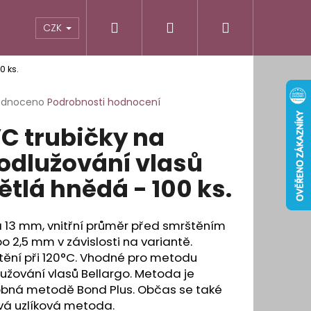
Hledat
Přihlášení
Nákupní
odnocení obchodu
Informace pro vás
CZK
0 ks.
košík
rné
odnoceno
Podrobnosti hodnocení
cení
C trubičky na
ktu
odlužování vlasů
ětlá hnědá - 100 ks.
ček.
 13 mm, vnitřní průměr před smrštěním
o 2,5 mm v závislosti na variantě.
tění při 120°C. Vhodné pro metodu
užování vlasů Bellargo. Metoda je
bná metodě Bond Plus. Občas se také
É OBLOUKOVÉ LEPÍCÍ
vá uzlíková metoda.