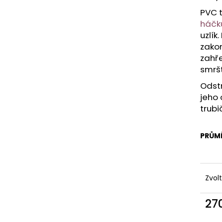
PRODLOUŽENÍ VLASŮ | VLASY.COM
PÁSKY NA PARUK
PVC t
39 Kč
125 Kč
Původně:
69 Kč
háčk
uzlí
zakon
zahře
smrš
Odst
jeho
trubi
PRŮM
Zvol
27
Měr