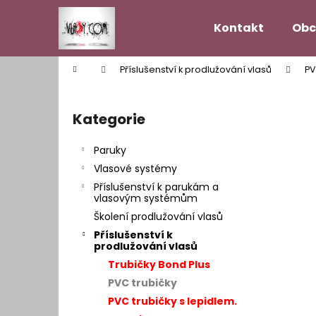
K
Přejít
na
o
Kontakt
Obc
obsah
Zpět
Zpět
š
do
do
í
Domů
Příslušenství k prodlužování vlasů
PV
k
obchodu
obchodu
P
o
Kategorie
Přeskočit
s
kategorie
t
Paruky
r
Vlasové systémy
a
Příslušenství k parukám a
n
vlasovým systémům
n
Školení prodlužování vlasů
í
Příslušenství k
prodlužování vlasů
p
Trubičky Bond Plus
a
PVC trubičky
n
PVC trubičky s lepidlem.
VLASOVÝ SYSTÉM MODEL HOLLYWOOD
e