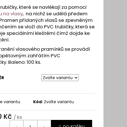
Y A VLASOVÉ SYSTÉMY
rubičky, které se navlékají za pomoci
u na vlasy
, na nichž se udělá předem
k. Pramen přidaných vlasů se zpevněným
čením se vloží do PVC trubičky, která se
je speciálními kleštěmi čímž dojde ke
tění.
ranění vlasového pramínků se provádí
 opětovným zahřátím PVC
čky. Baleno: 100 ks.
ĚR
te variantu
Kód:
Zvolte variantu
0 Kč
/ ks
ná
DO KOŠÍKU