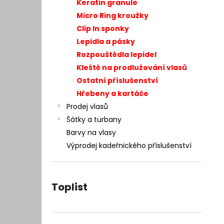
– INTEGRACE VLASŮ 25 × 20 CM
Keratin granule
l
7 400 Kč
Micro Ring kroužky
Původně:
9 990 Kč
Clip In sponky
Lepidla a pásky
Rozpouštědla lepidel
Kleště na prodlužování vlasů
Ostatní příslušenství
Hřebeny a kartáče
Prodej vlasů
Šátky a turbany
Barvy na vlasy
Výprodej kadeřnického příslušenství
Toplist