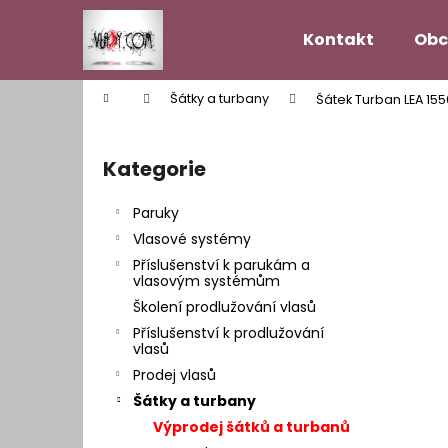
K
Přejít
na
o
Kontakt
Obc
obsah
Zpět
Zpět
š
do
do
í
Domů
Šátky a turbany
Šátek Turban LEA 15
k
obchodu
obchodu
P
o
Kategorie
Přeskočit
s
kategorie
t
Paruky
r
Vlasové systémy
a
Příslušenství k parukám a
n
vlasovým systémům
n
Školení prodlužování vlasů
í
Příslušenství k prodlužování
vlasů
p
Prodej vlasů
a
Šátky a turbany
n
Výprodej šátků a turbanů
VLASOVÝ SYSTÉM MODEL HOLLYWOOD
e