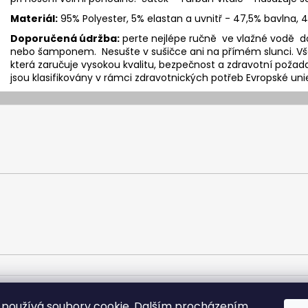
Materiál:
95% Polyester, 5% elastan a uvnitř - 47,5% bavlna, 
Doporučená údržba:
perte nejlépe ručně ve vlažné vodě 
nebo šamponem. Nesušte v sušičce ani na přímém slunci. Vše
která zaručuje vysokou kvalitu, bezpečnost a zdravotní poža
jsou klasifikovány v rámci zdravotnických potřeb Evropské uni
ej vlasové kosmetiky
Vše o vlasech
Výroba paruk a prodlužován
používá soubory cookie. Dalším procházením