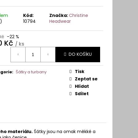
Y A VLASOVÉ SYSTÉMY
adem
Kód:
Značka:
Christine
s)
10794
Headwear
Kč
–22 %
0 Kč
/ ks
ná
DO KOŠÍKU
:
Tisk
gorie
:
Šátky a turbany
Zeptat se
Hlídat
Sdílet
ého materiálu.
Šátky jsou na omak měkké a
e jako čepice