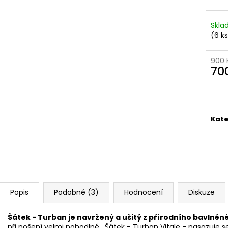
PRODLOUŽENÍ VLASŮ | VLASY.COM
PÁSKY NA PARUK
39 Kč
125 Kč
Původně:
69 Kč
Skl
(6 k
900 
70
Měr
cena
Kate
Popis
Podobné (3)
Hodnocení
Diskuze
Šátek - Turban je navržený a ušitý z přírodního bavlněn
při nošení velmi pohodlné. Šátek - Turban Vitale - nasazuje s