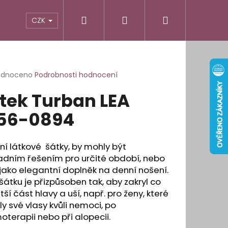
Hledat
Přihlášení
Nákupní
odnocení obchodu
Informace pro vás
CZK
košík
rné
odnoceno
Podrobnosti hodnocení
cení
tek Turban LEA
ktu
56-0894
ček.
ní látkové šátky, by mohly být
adním řešením pro určité období, nebo
jako elegantní doplněk na denní nošení.
 šátku je přizpůsoben tak, aby zakryl co
tší část hlavy a uší, např. pro ženy, které
ily své vlasy kvůli nemoci, po
terapii nebo při alopecii.
É OBLOUKOVÉ LEPÍCÍ