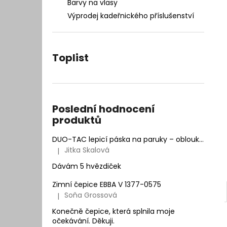
– INTEGRACE VLASŮ 25 × 20 CM
Barvy na vlasy
l
7 400 Kč
Výprodej kadeřnického příslušenství
Původně:
9 990 Kč
Toplist
Poslední hodnocení
produktů
DUO-TAC lepicí páska na paruky – oblouk | Natur Hair
Jitka Skalová
|
Hodnocení produktu je 5 z 5 hvězdiček.
Dávám 5 hvězdiček
Zimní čepice EBBA V 1377-0575
Soňa Grossová
|
Hodnocení produktu je 5 z 5 hvězdiček.
Konečně čepice, která splnila moje
očekávání. Děkuji.