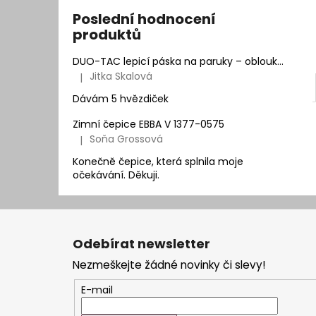
Poslední hodnocení
produktů
DUO-TAC lepicí páska na paruky – oblouk | Natur Hair
Jitka Skalová
|
Hodnocení produktu je 5 z 5 hvězdiček.
Dávám 5 hvězdiček
Zimní čepice EBBA V 1377-0575
Soňa Grossová
|
Hodnocení produktu je 5 z 5 hvězdiček.
Konečně čepice, která splnila moje
očekávání. Děkuji.
Z
á
Odebírat newsletter
p
Nezmeškejte žádné novinky či slevy!
a
t
E-mail
í