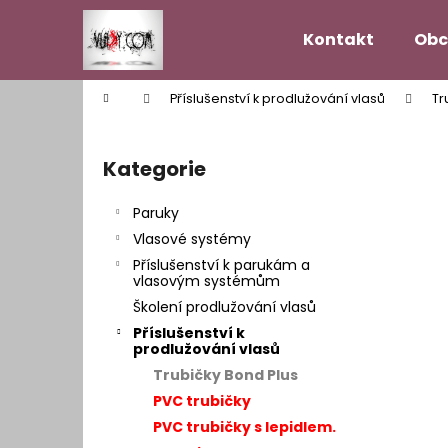
K
Přejít
na
o
Kontakt
Obc
obsah
Zpět
Zpět
š
do
do
í
Domů
Příslušenství k prodlužování vlasů
Tr
k
obchodu
obchodu
P
o
Kategorie
Přeskočit
s
kategorie
t
Paruky
r
Vlasové systémy
a
Příslušenství k parukám a
n
vlasovým systémům
n
Školení prodlužování vlasů
í
Příslušenství k
prodlužování vlasů
p
Trubičky Bond Plus
a
PVC trubičky
n
PVC trubičky s lepidlem.
VLASOVÝ SYSTÉM MODEL HOLLYWOOD
e