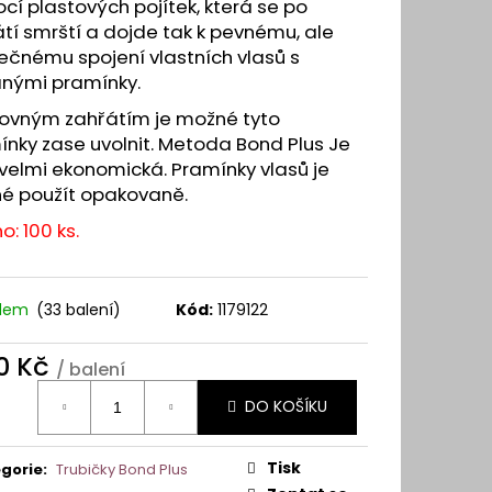
Y A VLASOVÉ SYSTÉMY
í plastových pojítek, která se po
tí smrští a dojde tak k pevnému, ale
ečnému spojení vlastních vlasů s
anými pramínky.
ovným zahřátím je možné tyto
nky zase uvolnit. Metoda Bond Plus Je
velmi ekonomická. Pramínky vlasů je
é použít opakovaně.
o: 100 ks.
adem
(33 balení)
Kód:
1179122
0 Kč
/ balení
ná
DO KOŠÍKU
:
Tisk
gorie
:
Trubičky Bond Plus