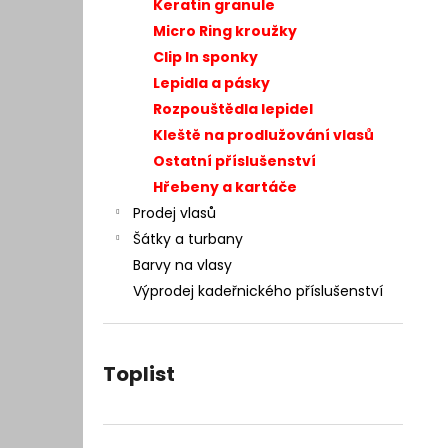
– INTEGRACE VLASŮ 25 × 20 CM
Keratin granule
l
7 400 Kč
Micro Ring kroužky
Původně:
9 990 Kč
Clip In sponky
Lepidla a pásky
Rozpouštědla lepidel
Kleště na prodlužování vlasů
Ostatní příslušenství
Hřebeny a kartáče
Prodej vlasů
Šátky a turbany
Barvy na vlasy
Výprodej kadeřnického příslušenství
Toplist