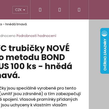
Hledat
Přihlášení
Nákupní
odnocení obchodu
Informace pro vás
CZK
ks - hnědá tmavá.
košík
rné
odnoceno
Podrobnosti hodnocení
cení
C trubičky NOVÉ
ktu
o metodu BOND
US 100 ks - hnědá
ček.
avá.
čky jsou speciálně vyrobené pro tento
(uvnitř jsou zdrsněné) a tím zabezpečují
é spojení. Vlasové pramínky přidaných
 jsou uchyceny k vlastním vlasům
É OBLOUKOVÉ LEPÍCÍ