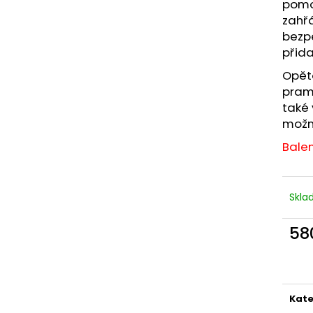
PRODLOUŽENÍ VLASŮ | VLASY.COM
PÁSKY NA PARUK
pomoc
zahřá
39 Kč
125 Kč
Původně:
69 Kč
bezp
přid
Opět
pramí
také 
možn
Balen
Skl
58
Měr
cena
Kate