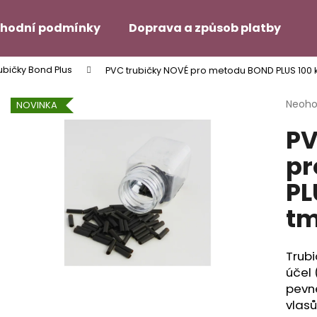
hodní podmínky
Doprava a způsob platby
H
ubičky Bond Plus
PVC trubičky NOVÉ pro metodu BOND PLUS 100 
Co potřebujete najít?
Průmě
Neoh
NOVINKA
hodno
PV
produ
HLEDAT
je
pr
0,0
z
PL
5
Doporučujeme
hvězdi
tm
Trubi
účel 
pevn
vlasů
SUPER TAPE – 12 ŠTÍTKŮ NA
DUO TAC – MÍRN