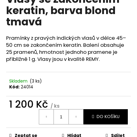
je
a
keratin, barva blond
0,0
z
j
tmavá
5
í
hvězdiček.
t
Pramínky z pravých indických vlasů v délce 45–
?
50 cm se zakončením keratin. Balení obsahuje
25 pramenů, hmotnost jednoho pramene je
přibližně 1 g. Vlasy jsou v kvalitě REMY.
HLEDAT
Skladem
(3 ks)
Kód:
24014
D
1 200 Kč
o
/ ks
p
Měrná
DO KOŠÍKU
o
cena:
r
u
Zeptat se
Hlídat
Sdílet