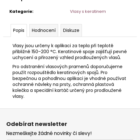
č
u
Kategorie
:
Vlasy s keratinem
j
e
m
Popis
Hodnocení
Diskuze
e
Vlasy jsou určeny k aplikaci za tepla při teplotě
přibližně 150–200 °C. Keratinové spoje zajišťují pevné
VLASOVÝ
uchycení a přirozený vzhled prodloužených vlasů.
SYSTÉM
MODEL
Pro odstranění vlasových pramenů doporučujeme
HOLLYWOOD
použít rozpouštědlo keratinových spojů. Pro
–
bezpečnou a pohodlnou aplikaci je vhodné používat
INTEGRACE
ochranné návleky na prsty, ochranná plastová
VLASŮ
kolečka a speciální kartáč určený pro prodloužené
25
×
vlasy.
20
CM
Z
7
á
400
Odebírat newsletter
Kč
p
Původně:
Nezmeškejte žádné novinky či slevy!
a
9