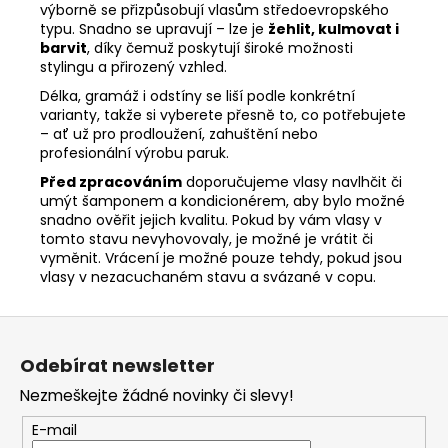
výborně se přizpůsobují vlasům středoevropského
typu. Snadno se upravují – lze je
žehlit, kulmovat i
barvit
, díky čemuž poskytují široké možnosti
stylingu a přirozený vzhled.
Délka, gramáž i odstíny se liší podle konkrétní
varianty, takže si vyberete přesně to, co potřebujete
– ať už pro prodloužení, zahuštění nebo
profesionální výrobu paruk.
Před zpracováním
doporučujeme vlasy navlhčit či
umýt šamponem a kondicionérem, aby bylo možné
snadno ověřit jejich kvalitu. Pokud by vám vlasy v
tomto stavu nevyhovovaly, je možné je vrátit či
vyměnit. Vrácení je možné pouze tehdy, pokud jsou
vlasy v nezacuchaném stavu a svázané v copu.
Z
á
Odebírat newsletter
p
Nezmeškejte žádné novinky či slevy!
a
t
E-mail