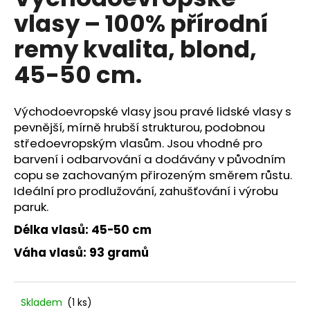
je
a
vlasy – 100% přírodní
0,0
z
j
remy kvalita, blond,
5
í
hvězdiček.
45-50 cm.
t
?
Východoevropské vlasy jsou pravé lidské vlasy s
pevnější, mírně hrubší strukturou, podobnou
středoevropským vlasům. Jsou vhodné pro
barvení i odbarvování a dodávány v původním
HLEDAT
copu se zachovaným přirozeným směrem růstu.
Ideální pro prodlužování, zahušťování i výrobu
paruk.
D
Délka vlasů: 45-50 cm
o
p
Váha vlasů: 93 gramů
o
r
u
Skladem
(1 ks)