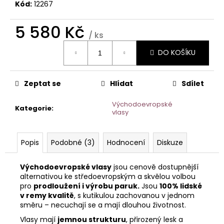
č
Kód:
12267
u
j
5 580 Kč
e
/ ks
m
Měrná
DO KOŠÍKU
cena:
e
Zeptat se
Hlídat
Sdílet
ŠÁTEK
TURBAN
BEATRICE
Východoevropské
Kategorie
:
1419-
vlasy
0794
1
050
Popis
Podobné (3)
Hodnocení
Diskuze
Kč
Východoevropské vlasy
jsou cenově dostupnější
alternativou ke středoevropským a skvělou volbou
pro
prodloužení i výrobu paruk.
Jsou
100% lidské
v remy kvalitě
, s kutikulou zachovanou v jednom
směru – necuchají se a mají dlouhou životnost.
Vlasy mají
jemnou strukturu
, přirozený lesk a