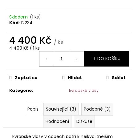
č
u
j
Skladem
(1 ks)
e
Kód:
12234
m
e
4 400 Kč
/ ks
Měrná
4 400 Kč / 1 ks
SUPER
cena:
TAPE
DO KOŠÍKU
–
12
ŠTÍTKŮ
Zeptat se
Hlídat
Sdílet
NA
PRODLOUŽENÍ
VLASŮ
Kategorie
:
Evropské vlasy
-
5
KS
Popis
Související (3)
Podobné (3)
/
60
LEPICÍCH
Hodnocení
Diskuze
ŠTÍTKŮ.
135
Evropské vlasy v copech patří k nejkvalitnějším