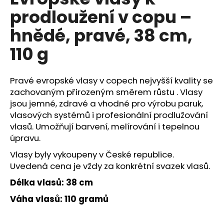
je
a
prodloužení v copu –
0,0
z
j
hnědé, pravé, 38 cm,
5
í
hvězdiček.
110 g
t
?
Pravé evropské vlasy v copech nejvyšší kvality se
zachovaným přirozeným směrem růstu . Vlasy
jsou jemné, zdravé a vhodné pro výrobu paruk,
vlasových systémů i profesionální prodlužování
HLEDAT
vlasů. Umožňují barvení, melírování i tepelnou
úpravu.
Vlasy byly vykoupeny v České republice.
D
Uvedená cena je vždy za konkrétní svazek vlasů.
o
p
Délka vlasů: 38 cm
o
Váha vlasů: 110 gramů
r
u