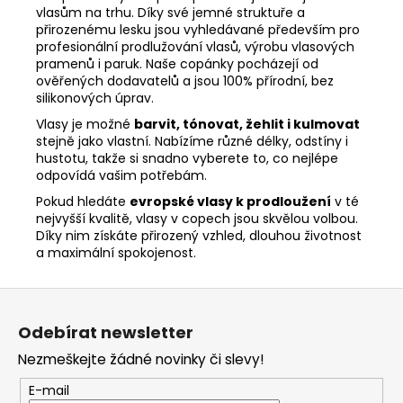
Kč
vlasům na trhu. Díky své jemné struktuře a
Původně:
přirozenému lesku jsou vyhledávané především pro
299
profesionální prodlužování vlasů, výrobu vlasových
Kč
pramenů i paruk. Naše copánky pocházejí od
ověřených dodavatelů a jsou 100% přírodní, bez
silikonových úprav.
Vlasy je možné
barvit, tónovat, žehlit i kulmovat
stejně jako vlastní. Nabízíme různé délky, odstíny i
hustotu, takže si snadno vyberete to, co nejlépe
odpovídá vašim potřebám.
Pokud hledáte
evropské vlasy k prodloužení
v té
nejvyšší kvalitě, vlasy v copech jsou skvělou volbou.
Díky nim získáte přirozený vzhled, dlouhou životnost
a maximální spokojenost.
Z
á
Odebírat newsletter
p
Nezmeškejte žádné novinky či slevy!
a
t
E-mail