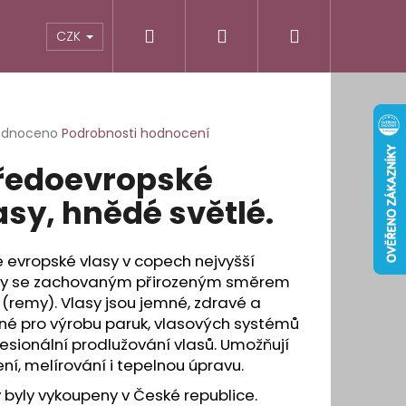
Hledat
Přihlášení
Nákupní
odnocení obchodu
Informace pro vás
CZK
košík
rné
odnoceno
Podrobnosti hodnocení
cení
ředoevropské
ktu
asy, hnědé světlé.
ček.
 evropské vlasy v copech nejvyšší
ity se zachovaným přirozeným směrem
 (remy). Vlasy jsou jemné, zdravé a
né pro výrobu paruk, vlasových systémů
fesionální prodlužování vlasů. Umožňují
ní, melírování i tepelnou úpravu.
É OBLOUKOVÉ LEPÍCÍ
 byly vykoupeny v České republice.