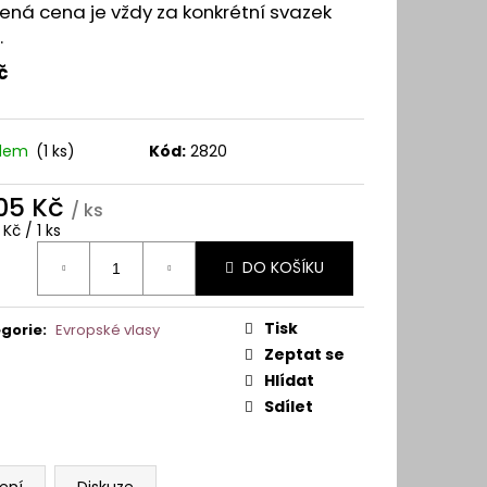
Y A VLASOVÉ SYSTÉMY
ná cena je vždy za konkrétní svazek
.
č
adem
(1 ks)
Kód:
2820
105 Kč
/ ks
ná
 Kč / 1 ks
:
DO KOŠÍKU
Tisk
gorie
:
Evropské vlasy
Zeptat se
Hlídat
Sdílet
ení
Diskuze