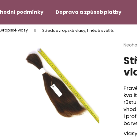
hodní podmínky
Doprava a způsob platby
H
Evropské vlasy
Středoevropské vlasy, hnědé světlé.
Co potřebujete najít?
Průmě
Neoh
hodno
St
produ
HLEDAT
je
vl
0,0
z
5
Doporučujeme
hvězdi
Pravé
kval
růstu
vhod
i pro
barve
SUPER TAPE – 12 ŠTÍTKŮ NA
DUO TAC – MÍRN
Vlasy