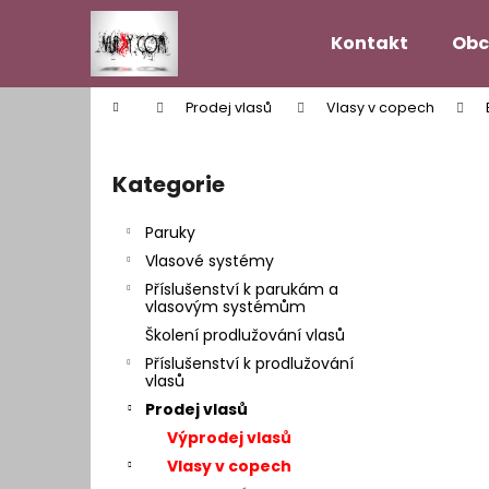
K
Přejít
na
o
Kontakt
Obc
obsah
Zpět
Zpět
š
do
do
í
Domů
Prodej vlasů
Vlasy v copech
k
obchodu
obchodu
P
o
Kategorie
Přeskočit
s
kategorie
t
Paruky
r
Vlasové systémy
a
Příslušenství k parukám a
n
vlasovým systémům
n
Školení prodlužování vlasů
í
Příslušenství k prodlužování
vlasů
p
Prodej vlasů
a
Výprodej vlasů
n
Vlasy v copech
VLASOVÝ SYSTÉM MODEL HOLLYWOOD
e