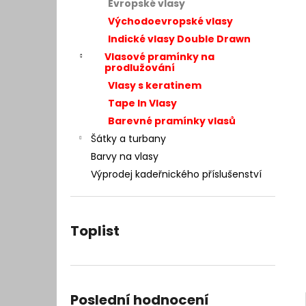
– INTEGRACE VLASŮ 25 × 20 CM
Evropské vlasy
l
7 400 Kč
Východoevropské vlasy
Původně:
9 990 Kč
Indické vlasy Double Drawn
Vlasové pramínky na
prodlužování
Vlasy s keratinem
Tape In Vlasy
Barevné pramínky vlasů
Šátky a turbany
Barvy na vlasy
Výprodej kadeřnického příslušenství
Toplist
Poslední hodnocení