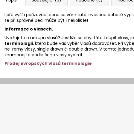
I pře vyšší pořizovací cenu se vám tato investice bohatě vypla
se při správné péči může být i několik let.
Informace o vlasech.
Uvažujete o nákupu vlasů? Jestliže se chystáte koupit vlasy, j
terminologii
, která bude váš výběr vlasů doprovázet. Při vý
ne-remy vlasy, single drawn či double drawn. V tomto jedn
znamenají a podle čeho vlasy vybírat.
Prodej evropských vlasů terminologie