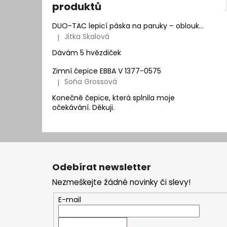
produktů
DUO-TAC lepicí páska na paruky – oblouk | Natur Hair
Jitka Skalová
|
Hodnocení produktu je 5 z 5 hvězdiček.
Dávám 5 hvězdiček
Zimní čepice EBBA V 1377-0575
Soňa Grossová
|
Hodnocení produktu je 5 z 5 hvězdiček.
Konečně čepice, která splnila moje
očekávání. Děkuji.
Z
á
Odebírat newsletter
p
Nezmeškejte žádné novinky či slevy!
a
t
E-mail
í