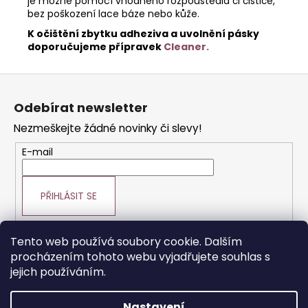
je možné pomocí vhodného rozpouštědla či čističe,
bez poškození lace báze nebo kůže.
K očištění zbytku adheziva a uvolnění pásky
doporučujeme přípravek
Cleaner.
Z
á
Odebírat newsletter
p
Nezmeškejte žádné novinky či slevy!
a
t
E-mail
í
PŘIHLÁSIT SE
Tento web používá soubory cookie. Dalším
procházením tohoto webu vyjadřujete souhlas s
Prodej vlasové kosmetiky
Vše o vlasech
jejich používáním.
Výroba paruk a prodlužování vlasů
Nastavení