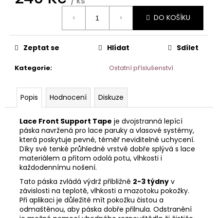
č
/ ks
Měrná
u
DO KOŠÍKU
cena:
j
e
m
Zeptat se
Hlídat
Sdílet
e
Kategorie
:
Ostatní příslušenství
ŠÁTEK
TURBAN
Popis
Hodnocení
Diskuze
BEATRICE
1419-
0794
Lace Front Support Tape
je dvojstranná lepící
1
páska navržená pro lace paruky a vlasové systémy,
050
která poskytuje pevné, téměř neviditelné uchycení.
Kč
Díky své tenké průhledné vrstvě dobře splývá s lace
materiálem a přitom odolá potu, vlhkosti i
každodennímu nošení.
Tato páska zvládá výdrž přibližně
2-3 týdny
v
závislosti na teplotě, vlhkosti a mazotoku pokožky.
Při aplikaci je důležité mít pokožku čistou a
odmaštěnou, aby páska dobře přilnula. Odstranění