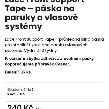
je
a
Tape – páska na
0,0
z
j
paruky a vlasové
5
í
hvězdiček.
systémy
t
?
Lace Front Support Tape – průhledná silná páska
pro stabilní fixaci lace paruk a vlasových
systémů. Výdrž 2-3 týdny.
HLEDAT
K očištění zbytku adheziva a uvolnění pásky
doporučujeme přípravek Ceaner.
Balení: 36 ks.
D
o
p
Skladem
(11 ks)
o
Kód:
7865
r
u
240 Kč