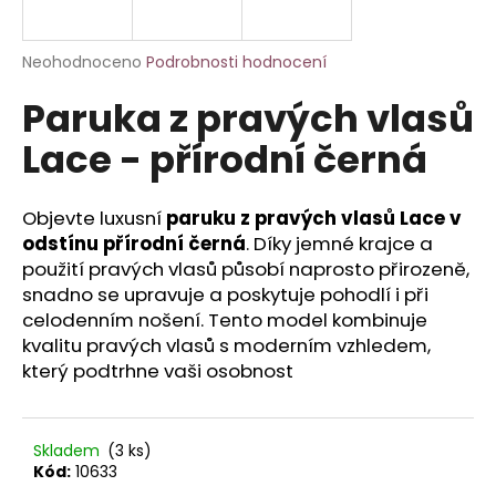
a
j
Průměrné
Neohodnoceno
Podrobnosti hodnocení
í
hodnocení
Paruka z pravých vlasů
produktu
t
je
?
Lace - přírodní černá
0,0
z
5
hvězdiček.
Objevte luxusní
paruku z pravých vlasů Lace v
odstínu přírodní černá
. Díky jemné krajce a
HLEDAT
použití pravých vlasů působí naprosto přirozeně,
snadno se upravuje a poskytuje pohodlí i při
celodenním nošení. Tento model kombinuje
kvalitu pravých vlasů s moderním vzhledem,
D
který podtrhne vaši osobnost
o
p
o
r
Skladem
(3 ks)
u
Kód:
10633