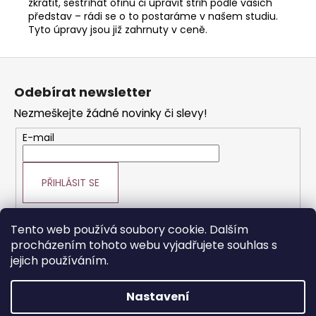
zkrátit, sestříhat ofinu či upravit střih podle vašich
představ – rádi se o to postaráme v našem studiu.
Tyto úpravy jsou již zahrnuty v ceně.
Z
á
Odebírat newsletter
p
Nezmeškejte žádné novinky či slevy!
a
t
E-mail
í
PŘIHLÁSIT SE
Tento web používá soubory cookie. Dalším
procházením tohoto webu vyjadřujete souhlas s
Prodej vlasové kosmetiky
Vše o vlasech
jejich používáním.
Výroba paruk a prodlužování vlasů
Nastavení