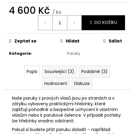
č
u
4 600 Kč
/ ks
j
Měrná
e
DO KOŠÍKU
cena:
m
e
Zeptat se
Hlídat
Sdílet
CLEANER
Kategorie
:
Paruky
–
ROZPOUŠTĚDLO
KERATINU
A
Popis
Související (3)
Podobné (3)
TAPE-
IN
Hodnocení
Diskuze
PÁSKŮ
(TEKUTÝ
ODSTRAŇOVAČ
Naše paruky z pravých vlasů jsou po stranách a v
LEPIDEL)
zátylku vybaveny praktickými hřebínky, které
zajišťují pohodlné a bezpečné uchycení k vlastním
95
Kč
vlasům nebo k parukové čelence. V případě potřeby
lze hřebínky snadno odstranit.
Pokud si budete přát paruku doladit – například