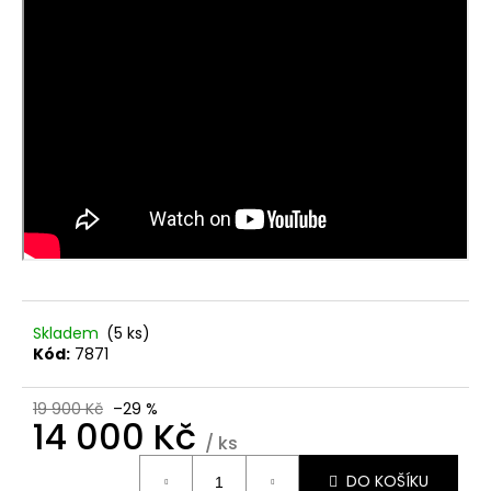
č
u
j
e
m
e
ŠÁTEK
TURBAN
BEATRICE
1419-
0794
1
050
Kč
Skladem
(5 ks)
Kód:
7871
19 900 Kč
–29 %
14 000 Kč
/ ks
Měrná
DO KOŠÍKU
cena: