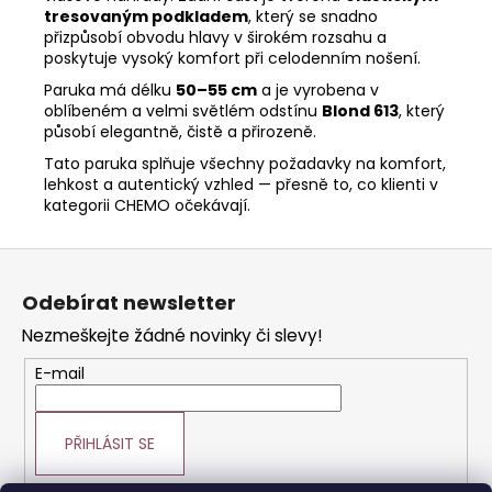
tresovaným podkladem
, který se snadno
přizpůsobí obvodu hlavy v širokém rozsahu a
poskytuje vysoký komfort při celodenním nošení.
Paruka má délku
50–55 cm
a je vyrobena v
oblíbeném a velmi světlém odstínu
Blond 613
, který
působí elegantně, čistě a přirozeně.
Tato paruka splňuje všechny požadavky na komfort,
lehkost a autentický vzhled — přesně to, co klienti v
kategorii CHEMO očekávají.
Z
á
Odebírat newsletter
p
Nezmeškejte žádné novinky či slevy!
a
t
E-mail
í
PŘIHLÁSIT SE