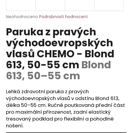
a
j
Průměrné
Neohodnoceno
Podrobnosti hodnocení
í
hodnocení
Paruka z pravých
produktu
t
je
?
východoevropských
0,0
z
vlasů CHEMO - Blond
5
hvězdiček.
613, 50-55 cm
Blond
HLEDAT
613, 50–55 cm
Lehká zdravotní paruka z pravých
D
východoevropských vlasů v odstínu Blond 613,
o
délka 50–55 cm. Ručně poutkovaná přední část
p
pro maximální přirozenost, zadní elastický
o
tresovaný podklad pro flexibilní a pohodlné
r
nošení.
u