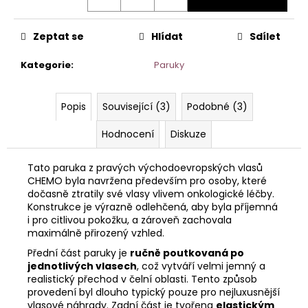
Zeptat se
Hlídat
Sdílet
Kategorie
:
Paruky
Popis
Související (3)
Podobné (3)
Hodnocení
Diskuze
Tato paruka z pravých východoevropských vlasů
CHEMO byla navržena především pro osoby, které
dočasně ztratily své vlasy vlivem onkologické léčby.
Konstrukce je výrazně odlehčená, aby byla příjemná
i pro citlivou pokožku, a zároveň zachovala
maximálně přirozený vzhled.
Přední část paruky je
ručně poutkovaná po
jednotlivých vlasech
, což vytváří velmi jemný a
realistický přechod v čelní oblasti. Tento způsob
provedení byl dlouho typický pouze pro nejluxusnější
vlasové náhrady. Zadní část je tvořena
elastickým