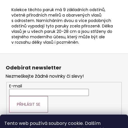
Kolekce těchto paruk má 9 základních odstínů,
včetně přírodních melírů a obarvených vlasů
s odrostem. Namícháním dvou a více podobných
odstínů vypadají tyto paruky zcela přirozeně. Délka
vlasů je u všech paruk 20-28 cm a jsou střiženy do
stejného moderního účesu, který může být ale
v rozsahu délky vlasů i pozměněn.
Z
á
Odebírat newsletter
p
Nezmeškejte žádné novinky či slevy!
a
t
E-mail
í
PŘIHLÁSIT SE
Tento web používá soubory cookie. Dalším