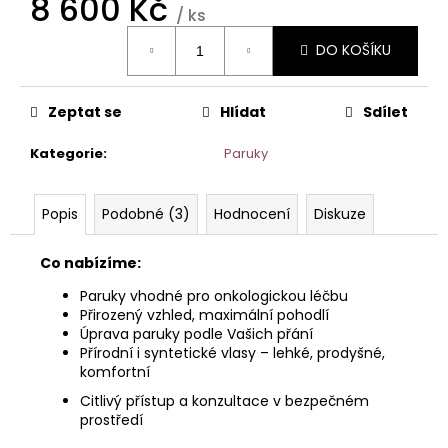
8 600 Kč
/ ks
Měrná
DO KOŠÍKU
cena:
Zeptat se
Hlídat
Sdílet
Kategorie
:
Paruky
Popis
Podobné (3)
Hodnocení
Diskuze
Co nabízíme:
Paruky vhodné pro onkologickou léčbu
Přirozený vzhled, maximální pohodlí
Úprava paruky podle Vašich přání
Přírodní i syntetické vlasy – lehké, prodyšné,
komfortní
Citlivý přístup a konzultace v bezpečném
prostředí