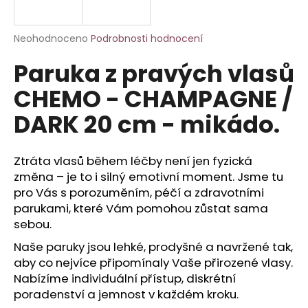
a
j
Průměrné
Neohodnoceno
Podrobnosti hodnocení
í
hodnocení
Paruka z pravých vlasů
produktu
t
je
?
CHEMO - CHAMPAGNE /
0,0
z
DARK 20 cm - mikádo.
5
hvězdiček.
Ztráta vlasů během léčby není jen fyzická
HLEDAT
změna – je to i silný emotivní moment. Jsme tu
pro Vás s porozuměním, péčí a zdravotními
parukami, které Vám pomohou zůstat sama
D
sebou.
o
Naše paruky jsou lehké, prodyšné a navržené tak,
p
aby co nejvíce připomínaly Vaše přirozené vlasy.
o
Nabízíme individuální přístup, diskrétní
r
u
poradenství a jemnost v každém kroku.