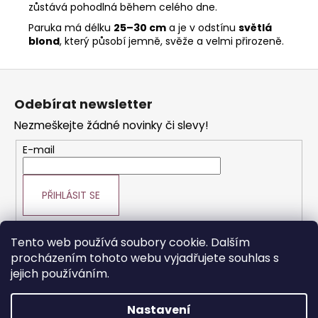
zůstává pohodlná během celého dne.
Paruka má délku
25–30 cm
a je v odstínu
světlá
blond
, který působí jemně, svěže a velmi přirozeně.
Z
á
Odebírat newsletter
p
Nezmeškejte žádné novinky či slevy!
a
t
E-mail
í
PŘIHLÁSIT SE
Tento web používá soubory cookie. Dalším
procházením tohoto webu vyjadřujete souhlas s
Prodej vlasové kosmetiky
Vše o vlasech
jejich používáním.
Výroba paruk a prodlužování vlasů
Nastavení