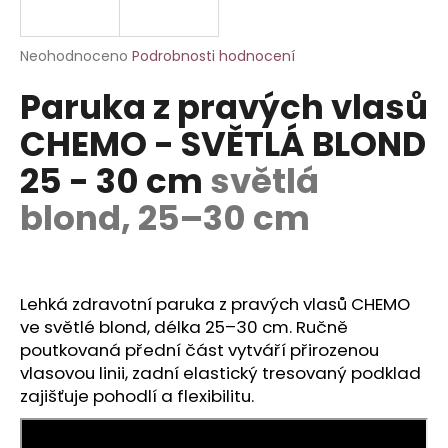
a
j
Průměrné
Neohodnoceno
Podrobnosti hodnocení
í
hodnocení
Paruka z pravých vlasů
produktu
t
je
?
CHEMO - SVĚTLÁ BLOND
0,0
z
25 - 30 cm
světlá
5
hvězdiček.
blond, 25–30 cm
HLEDAT
Lehká zdravotní paruka z pravých vlasů CHEMO
D
ve světlé blond, délka 25–30 cm. Ručně
o
poutkovaná přední část vytváří přirozenou
p
vlasovou linii, zadní elastický tresovaný podklad
o
zajišťuje pohodlí a flexibilitu.
r
u