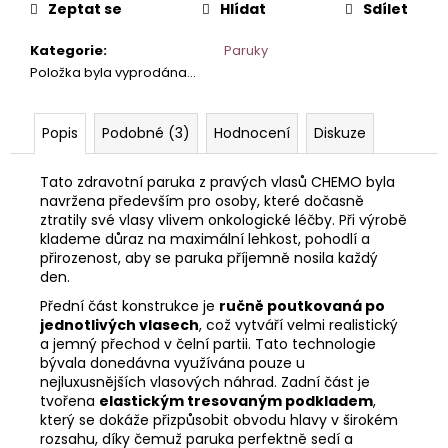
Zeptat se
Hlídat
Sdílet
Kategorie
:
Paruky
Položka byla vyprodána…
Popis
Podobné (3)
Hodnocení
Diskuze
Tato zdravotní paruka z pravých vlasů CHEMO byla
navržena především pro osoby, které dočasně
ztratily své vlasy vlivem onkologické léčby. Při výrobě
klademe důraz na maximální lehkost, pohodlí a
přirozenost, aby se paruka příjemně nosila každý
den.
Přední část konstrukce je
ručně poutkovaná po
jednotlivých vlasech
, což vytváří velmi realistický
a jemný přechod v čelní partii. Tato technologie
bývala donedávna využívána pouze u
nejluxusnějších vlasových náhrad. Zadní část je
tvořena
elastickým tresovaným podkladem
,
který se dokáže přizpůsobit obvodu hlavy v širokém
rozsahu, díky čemuž paruka perfektně sedí a