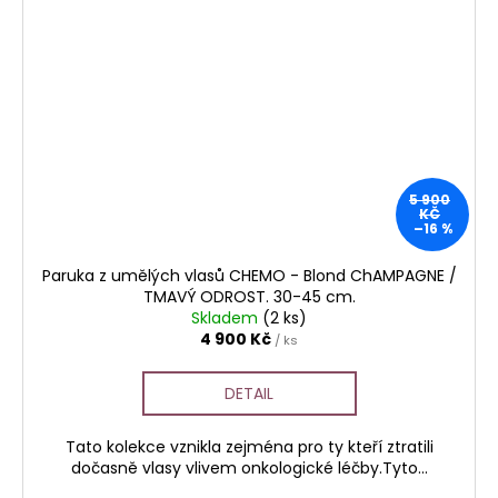
5 900
KČ
–16 %
Paruka z umělých vlasů CHEMO - Blond ChAMPAGNE /
TMAVÝ ODROST. 30-45 cm.
Skladem
(2 ks)
4 900 Kč
/ ks
DETAIL
Tato kolekce vznikla zejména pro ty kteří ztratili
dočasně vlasy vlivem onkologické léčby.Tyto...