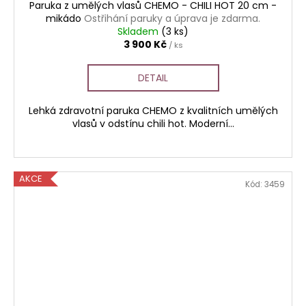
Paruka z umělých vlasů CHEMO - CHILI HOT 20 cm -
mikádo
Ostřihání paruky a úprava je zdarma.
Skladem
(3 ks)
3 900 Kč
/ ks
DETAIL
Lehká zdravotní paruka CHEMO z kvalitních umělých
vlasů v odstínu chili hot. Moderní...
AKCE
Kód:
3459