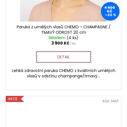
4 900
KČ
–20 %
Paruka z umělých vlasů CHEMO - CHAMPAGNE /
TMAVÝ ODROST 20 cm
Skladem
(4 ks)
3 900 Kč
/ ks
DETAIL
Lehká zdravotní paruka CHEMO z kvalitních umělých
vlasů v odstínu champange/tmavý...
AKCE
Kód:
3447