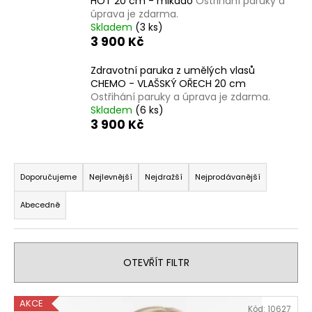
HOT 20 cm - mikádo
Ostřihání paruky a
a
úprava je zdarma.
Skladem
(3 ks)
j
3 900 Kč
í
t
Zdravotní paruka z umělých vlasů
CHEMO - VLAŠSKÝ OŘECH 20 cm
?
Ostřihání paruky a úprava je zdarma.
Skladem
(6 ks)
3 900 Kč
Ř
HLEDAT
a
Doporučujeme
Nejlevnější
Nejdražší
Nejprodávanější
z
Abecedně
e
D
n
o
í
p
OTEVŘÍT FILTR
o
p
r
r
u
V
o
AKCE
Kód:
10627