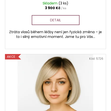
Skladem
(3 ks)
3 900 Kč
/ ks
DETAIL
Ztráta vlasů během léčby není jen fyzická změna – je
to i silný emotivní moment. Jsme tu pro Vás...
AKCE
Kód:
5726