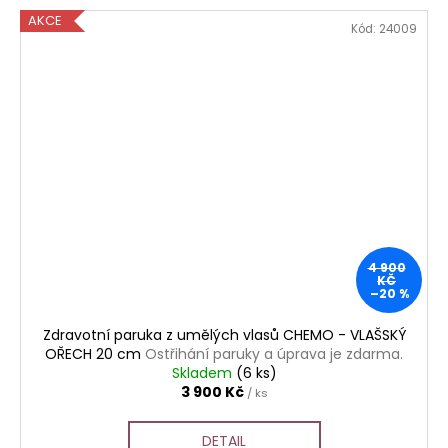
AKCE
Kód:
24009
4 900
KČ
–20 %
Zdravotní paruka z umělých vlasů CHEMO - VLAŠSKÝ
OŘECH 20 cm
Ostřihání paruky a úprava je zdarma.
Skladem
(6 ks)
3 900 Kč
/ ks
DETAIL