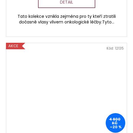
DETAIL
Tato kolekce vznikla zejména pro ty kteří ztratili
dočasně vlasy vlivem onkologické léčby.Tyto...
AKCE
Kód:
12135
4 900
KČ
–20 %