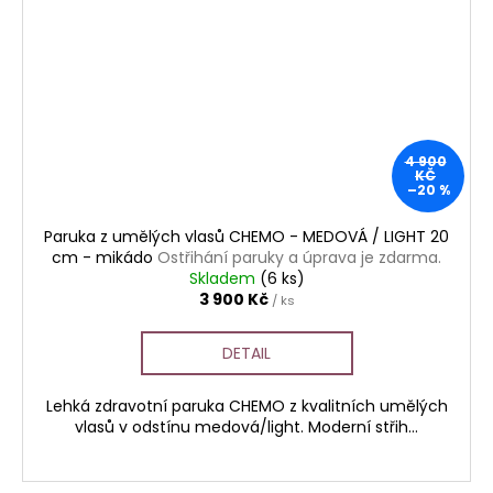
4 900
KČ
–20 %
Paruka z umělých vlasů CHEMO - MEDOVÁ / LIGHT 20
cm - mikádo
Ostřihání paruky a úprava je zdarma.
Skladem
(6 ks)
3 900 Kč
/ ks
DETAIL
Lehká zdravotní paruka CHEMO z kvalitních umělých
vlasů v odstínu medová/light. Moderní střih...