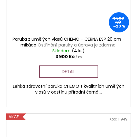
4 900
KČ
–20 %
Paruka z umělých vlasů CHEMO - ČERNÁ ESP 20 cm -
mikádo
Ostřihání paruky a úprava je zdarma.
Skladem
(4 ks)
3 900 Kč
/ ks
DETAIL
Lehká zdravotní paruka CHEMO z kvalitních umělých
vlasů v odstínu přírodní černá....
AKCE
Kód:
11949