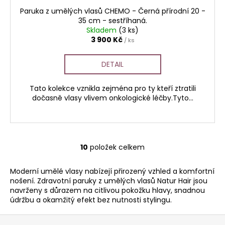
Paruka z umělých vlasů CHEMO - Černá přírodní 20 -
35 cm - sestříhaná.
Skladem
(3 ks)
3 900 Kč
/ ks
DETAIL
Tato kolekce vznikla zejména pro ty kteří ztratili
dočasně vlasy vlivem onkologické léčby.Tyto...
10
položek celkem
O
v
Moderní umělé vlasy nabízejí přirozený vzhled a komfortní
l
nošení. Zdravotní paruky z umělých vlasů Natur Hair jsou
á
navrženy s důrazem na citlivou pokožku hlavy, snadnou
d
údržbu a okamžitý efekt bez nutnosti stylingu.
a
c
Z