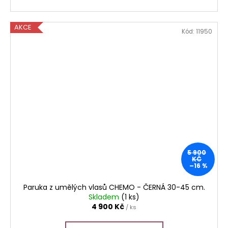
AKCE
Kód:
11950
5 900
KČ
–16 %
Paruka z umělých vlasů CHEMO - ČERNÁ 30-45 cm.
Skladem
(1 ks)
4 900 Kč
/ ks