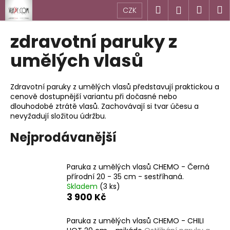
K
Přejít
Hledat
Náku
M
Přihlášen
CZK
na
o
obsah
Zpět
Zpět
košík
š
zdravotní paruky z
í
C
umělých vlasů
k
o
p
Zdravotní paruky z umělých vlasů představují praktickou a
o
cenově dostupnější variantu při dočasné nebo
dlouhodobé ztrátě vlasů. Zachovávají si tvar účesu a
t
nevyžadují složitou údržbu.
ř
e
Nejprodávanější
b
u
Paruka z umělých vlasů CHEMO - Černá
j
přírodní 20 - 35 cm - sestříhaná.
e
Skladem
(3 ks)
3 900 Kč
t
e
Paruka z umělých vlasů CHEMO - CHILI
n