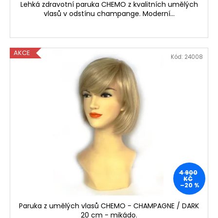
Kč
Lehká zdravotní paruka CHEMO z kvalitních umělých
Původně:
vlasů v odstínu champange. Moderní...
299
Kč
AKCE
Kód:
24008
4 900
KČ
–20 %
Paruka z umělých vlasů CHEMO - CHAMPAGNE / DARK
20 cm - mikádo.