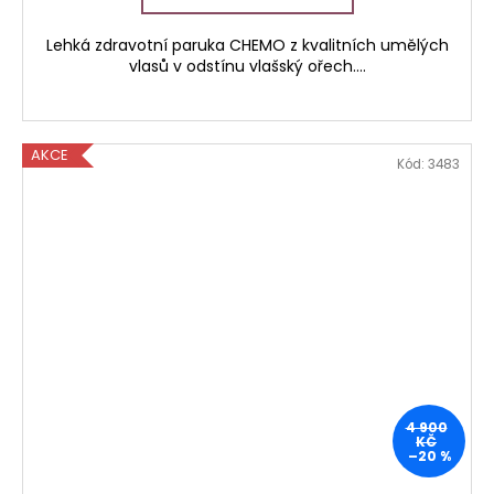
Lehká zdravotní paruka CHEMO z kvalitních umělých
vlasů v odstínu vlašský ořech....
AKCE
Kód:
3483
4 900
KČ
–20 %